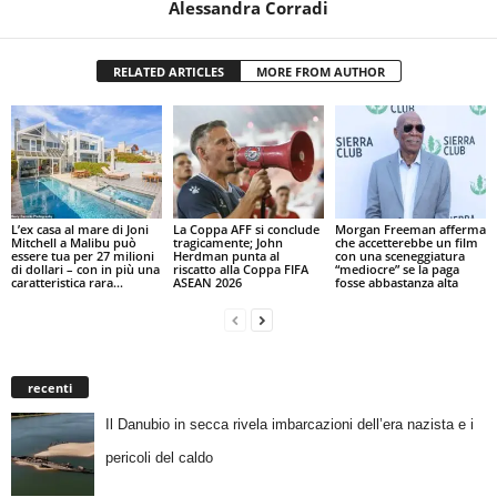
Alessandra Corradi
RELATED ARTICLES
MORE FROM AUTHOR
L’ex casa al mare di Joni
La Coppa AFF si conclude
Morgan Freeman afferma
Mitchell a Malibu può
tragicamente; John
che accetterebbe un film
essere tua per 27 milioni
Herdman punta al
con una sceneggiatura
di dollari – con in più una
riscatto alla Coppa FIFA
“mediocre” se la paga
caratteristica rara...
ASEAN 2026
fosse abbastanza alta
recenti
Il Danubio in secca rivela imbarcazioni dell’era nazista e i
pericoli del caldo