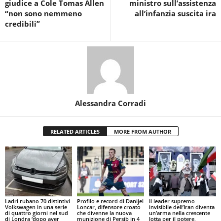
giudice a Cole Tomas Allen
ministro sull’assistenza
“non sono nemmeno
all’infanzia suscita ira
credibili”
Alessandra Corradi
RELATED ARTICLES
MORE FROM AUTHOR
Ladri rubano 70 distintivi
Profilo e record di Danijel
Il leader supremo
Volkswagen in una serie
Loncar, difensore croato
invisibile dell’Iran diventa
di quattro giorni nel sud
che divenne la nuova
un’arma nella crescente
di Londra ‘dopo aver
munizione di Persib in 4
lotta per il potere,