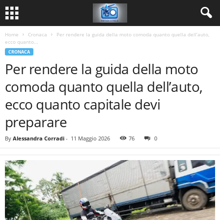
Home
Cronaca
Per rendere la guida della moto comoda quanto quella dell’auto,
ecco quanto...
CRONACA
Per rendere la guida della moto
comoda quanto quella dell’auto,
ecco quanto capitale devi
preparare
By
Alessandra Corradi
-
11 Maggio 2026
76
0