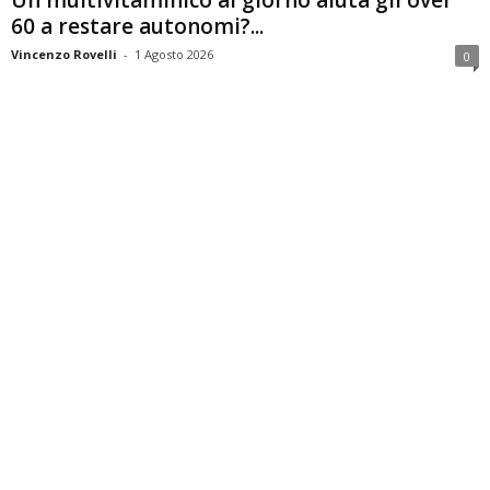
Un multivitaminico al giorno aiuta gli over
60 a restare autonomi?...
Vincenzo Rovelli
-
1 Agosto 2026
0
I medici di Mumbai aiutano un uomo quasi
cieco a vedere...
Giuseppe Manunta
-
29 Luglio 2026
0
Giornata dell’amicizia 2026: perché l’intimità
platonica è importante per la salute...
Giuseppe Manunta
-
29 Luglio 2026
0
I medici di Mumbai osservano l’aumento dei
casi di epatite A...
Giuseppe Manunta
-
29 Luglio 2026
0