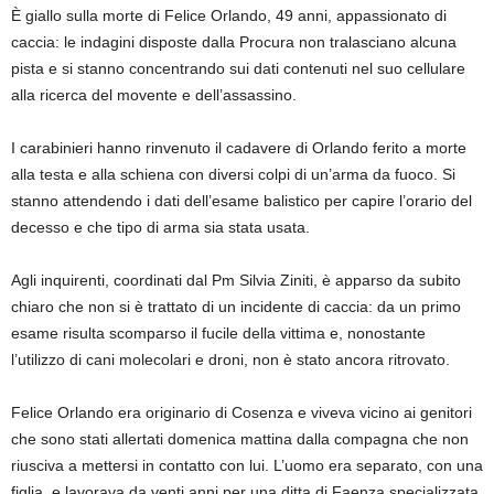
È giallo sulla morte di Felice Orlando, 49 anni, appassionato di
caccia: le indagini disposte dalla Procura non tralasciano alcuna
pista e si stanno concentrando sui dati contenuti nel suo cellulare
alla ricerca del movente e dell’assassino.
I carabinieri hanno rinvenuto il cadavere di Orlando ferito a morte
alla testa e alla schiena con diversi colpi di un’arma da fuoco. Si
stanno attendendo i dati dell’esame balistico per capire l’orario del
decesso e che tipo di arma sia stata usata.
Agli inquirenti, coordinati dal Pm Silvia Ziniti, è apparso da subito
chiaro che non si è trattato di un incidente di caccia: da un primo
esame risulta scomparso il fucile della vittima e, nonostante
l’utilizzo di cani molecolari e droni, non è stato ancora ritrovato.
Felice Orlando era originario di Cosenza e viveva vicino ai genitori
che sono stati allertati domenica mattina dalla compagna che non
riusciva a mettersi in contatto con lui. L’uomo era separato, con una
figlia, e lavorava da venti anni per una ditta di Faenza specializzata