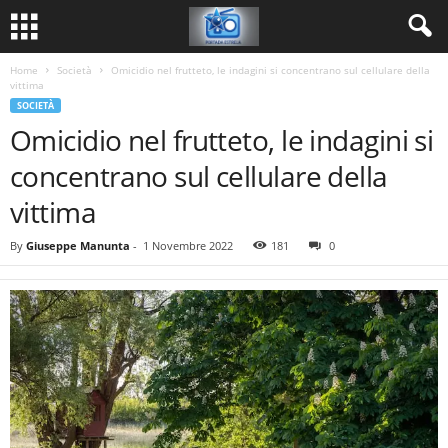
Home
Società
Omicidio nel frutteto, le indagini si concentrano sul cellulare della
vittima
SOCIETÀ
Omicidio nel frutteto, le indagini si
concentrano sul cellulare della
vittima
By
Giuseppe Manunta
-
1 Novembre 2022
181
0