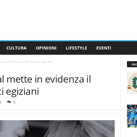
CULTURA
OPINIONI
LIFESTYLE
EVENTI
enza il restauro dei classici egiziani
rec
al mette in evidenza il
i egiziani
6
0