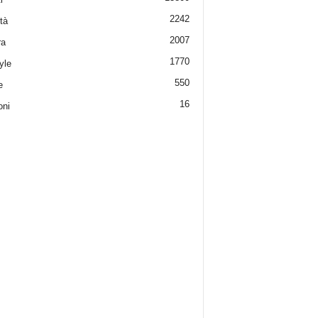
2242
tà
2007
ra
1770
yle
550
e
16
oni