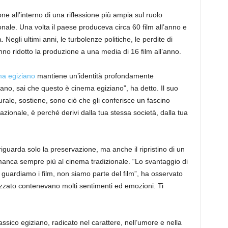
ne all’interno di una riflessione più ampia sul ruolo
onale. Una volta il paese produceva circa 60 film all’anno e
 Negli ultimi anni, le turbolenze politiche, le perdite di
no ridotto la produzione a una media di 16 film all’anno.
a egiziano
mantiene un’identità profondamente
iano, sai che questo è cinema egiziano”, ha detto. Il suo
turale, sostiene, sono ciò che gli conferisce un fascino
nazionale, è perché derivi dalla tua stessa società, dalla tua
guarda solo la preservazione, ma anche il ripristino di un
manca sempre più al cinema tradizionale. “Lo svantaggio di
uardiamo i film, non siamo parte del film”, ha osservato
lizzato contenevano molti sentimenti ed emozioni. Ti
ssico egiziano, radicato nel carattere, nell’umore e nella