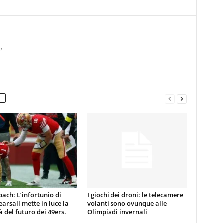
m
ach: L’infortunio di
I giochi dei droni: le telecamere
earsall mette in luce la
volanti sono ovunque alle
tà del futuro dei 49ers.
Olimpiadi invernali