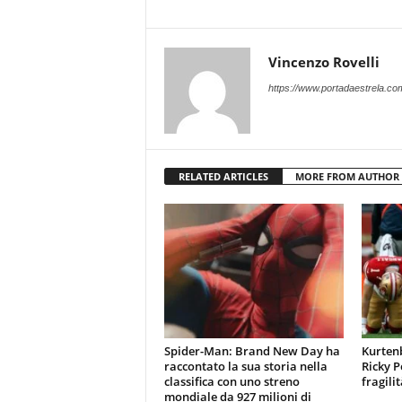
Vincenzo Rovelli
https://www.portadaestrela.co
RELATED ARTICLES
MORE FROM AUTHOR
Spider-Man: Brand New Day ha
Kurtenb
raccontato la sua storia nella
Ricky P
classifica con uno streno
fragili
mondiale da 927 milioni di