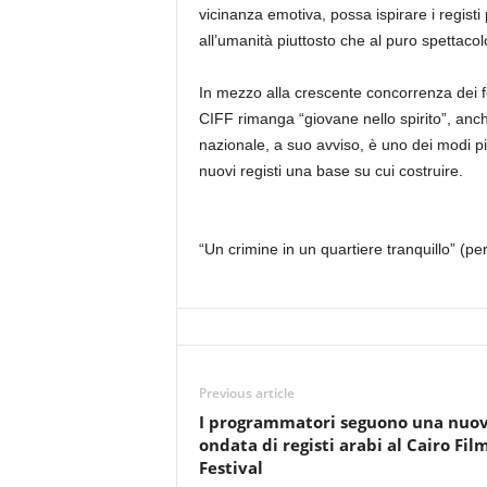
vicinanza emotiva, possa ispirare i regist
all’umanità piuttosto che al puro spettacol
In mezzo alla crescente concorrenza dei fes
CIFF rimanga “giovane nello spirito”, anch
nazionale, a suo avviso, è uno dei modi più
nuovi registi una base su cui costruire.
“Un crimine in un quartiere tranquillo” (pe
Previous article
I programmatori seguono una nuo
ondata di registi arabi al Cairo Fil
Festival