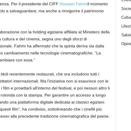
enza. Per il presidente del CIFF
Hussein Fahmi
il momento
Socie
o a salvaguardare, ma anche a rinvigorire il patrimonio
Cultu
Lifest
borazione con la holding egiziana affiliata al Ministero della
Salut
la cultura e del cinema, segna uno degli sforzi di
Opini
gionale. Fahmi ha affermato che la spinta deriva sia dalla
ico cambiamento nelle tecnologie cinematografiche. “La
cambiare con essa.”
itoli recentemente restaurati, che ora includono tutti i
ettatori internazionali. Ma l’iniziativa non si esaurisce con le
i film e proiettarli all’interno del festival, e poi nessun altro li
 rotonda con la stampa. Per garantire un accesso a lungo
ndo una piattaforma digitale dedicata ai classici egiziani.
uesti film”, ha condiviso, sottolineando che i cinefili più
esso alla precedente tradizione cinematografica del paese.