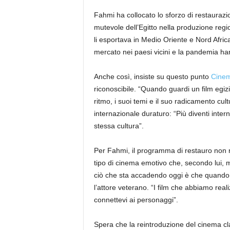
Fahmi ha collocato lo sforzo di restaurazio
mutevole dell’Egitto nella produzione regi
li esportava in Medio Oriente e Nord Africa.
mercato nei paesi vicini e la pandemia han
Anche così, insiste su questo punto
Cinem
riconoscibile. “Quando guardi un film egiz
ritmo, i suoi temi e il suo radicamento cul
internazionale duraturo: “Più diventi inter
stessa cultura”.
Per Fahmi, il programma di restauro non ri
tipo di cinema emotivo che, secondo lui, 
ciò che sta accadendo oggi è che quando g
l’attore veterano. “I film che abbiamo rea
connettevi ai personaggi”.
Spera che la reintroduzione del cinema cla