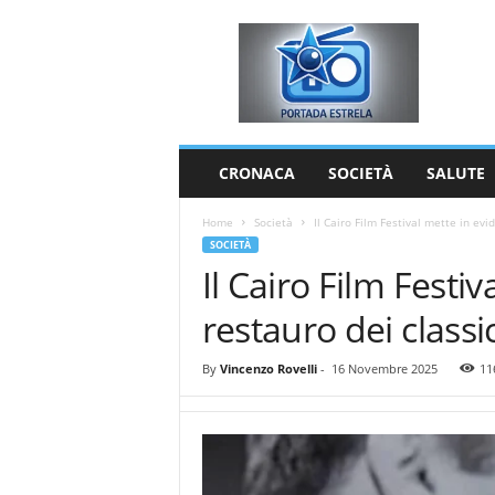
P
o
r
t
a
d
a
CRONACA
SOCIETÀ
SALUTE
E
s
Home
Società
Il Cairo Film Festival mette in evid
t
SOCIETÀ
r
Il Cairo Film Festiv
e
l
restauro dei classic
a
By
Vincenzo Rovelli
-
16 Novembre 2025
11