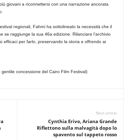
i più giovani a riconnettersi con una narrazione ancorata
o.
tival regionali, Fahmi ha sottolineato la necessità che il
e se raggiunge la sua 46a edizione. Rilanciare l’archivio
 efficaci per farlo, preservando la storia e offrendo ai
r gentile concessione del Cairo Film Festival)
Next article
va
Cynthia Erivo, Ariana Grande
m
Riflettono sulla malvagità dopo lo
spavento sul tappeto rosso