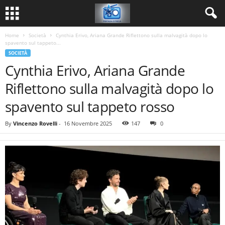
Home
Società
Cynthia Erivo, Ariana Grande Riflettono sulla malvagità dopo lo
spavento sul tappeto...
SOCIETÀ
Cynthia Erivo, Ariana Grande
Riflettono sulla malvagità dopo lo
spavento sul tappeto rosso
By
Vincenzo Rovelli
-
16 Novembre 2025
147
0