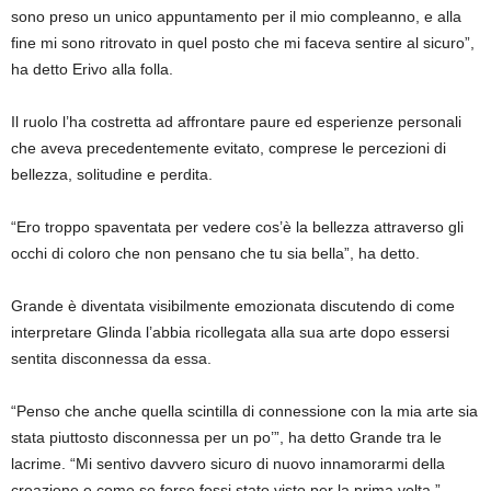
sono preso un unico appuntamento per il mio compleanno, e alla
fine mi sono ritrovato in quel posto che mi faceva sentire al sicuro”,
ha detto Erivo alla folla.
Il ruolo l’ha costretta ad affrontare paure ed esperienze personali
che aveva precedentemente evitato, comprese le percezioni di
bellezza, solitudine e perdita.
“Ero troppo spaventata per vedere cos’è la bellezza attraverso gli
occhi di coloro che non pensano che tu sia bella”, ha detto.
Grande è diventata visibilmente emozionata discutendo di come
interpretare Glinda l’abbia ricollegata alla sua arte dopo essersi
sentita disconnessa da essa.
“Penso che anche quella scintilla di connessione con la mia arte sia
stata piuttosto disconnessa per un po’”, ha detto Grande tra le
lacrime. “Mi sentivo davvero sicuro di nuovo innamorarmi della
creazione e come se forse fossi stato visto per la prima volta.”