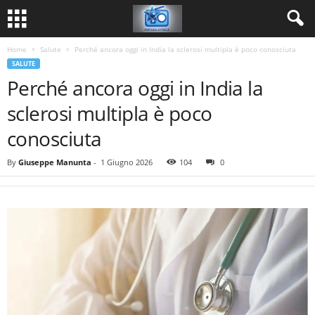
Home
Salute
Perché ancora oggi in India la sclerosi multipla è poco conosciuta
SALUTE
Perché ancora oggi in India la
sclerosi multipla è poco
conosciuta
By
Giuseppe Manunta
-
1 Giugno 2026
104
0