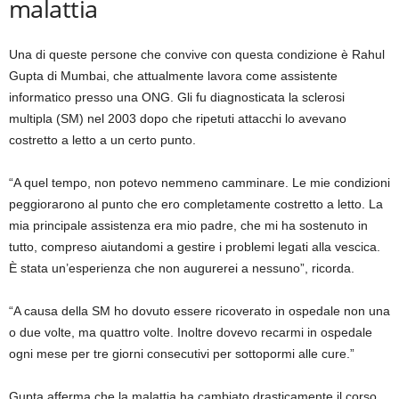
malattia
Una di queste persone che convive con questa condizione è Rahul
Gupta di Mumbai, che attualmente lavora come assistente
informatico presso una ONG. Gli fu diagnosticata la sclerosi
multipla (SM) nel 2003 dopo che ripetuti attacchi lo avevano
costretto a letto a un certo punto.
“A quel tempo, non potevo nemmeno camminare. Le mie condizioni
peggiorarono al punto che ero completamente costretto a letto. La
mia principale assistenza era mio padre, che mi ha sostenuto in
tutto, compreso aiutandomi a gestire i problemi legati alla vescica.
È stata un’esperienza che non augurerei a nessuno”, ricorda.
“A causa della SM ho dovuto essere ricoverato in ospedale non una
o due volte, ma quattro volte. Inoltre dovevo recarmi in ospedale
ogni mese per tre giorni consecutivi per sottopormi alle cure.”
Gupta afferma che la malattia ha cambiato drasticamente il corso