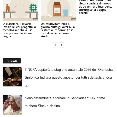
aiutano un uomo quasi
cieco a vedere di nuovo
dopo un raro intervento
chirurgico al doppio
occhio
IA e anziani, il divario
Un multivitaminico al
invisibile: chi progetta la
giorno aiuta gli over 60 a
tecnologia e chi la usa
restare autonomi? Cosa
non parlano la stessa
dice davvero il nuovo
lingua
studio
recenti
Il NCPA ospiterà la stagione autunnale 2026 dell’Orchestra
Sinfonica Indiana questo agosto; per tutti i dettagli, clicca
qui
Sono determinata a tornare in Bangladesh: l’ex primo
ministro Sheikh Hasina