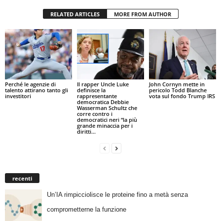
RELATED ARTICLES
MORE FROM AUTHOR
Perché le agenzie di
Il rapper Uncle Luke
John Cornyn mette in
talento attirano tanto gli
definisce la
pericolo Todd Blanche
investitori
rappresentante
vota sul fondo Trump IRS
democratica Debbie
Wasserman Schultz che
corre contro i
democratici neri “la più
grande minaccia per i
diritti...
recenti
Un’IA rimpicciolisce le proteine fino a metà senza
comprometterne la funzione