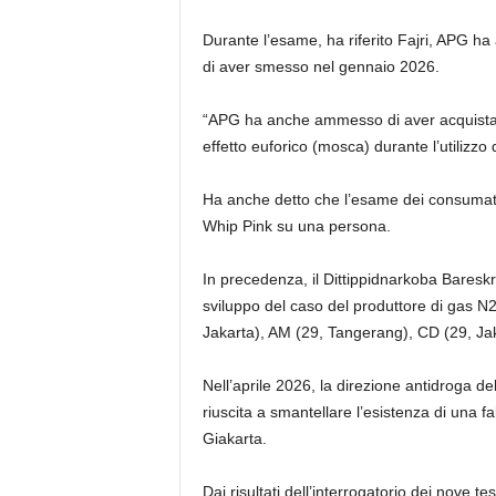
Durante l’esame, ha riferito Fajri, APG h
di aver smesso nel gennaio 2026.
“APG ha anche ammesso di aver acquistat
effetto euforico (mosca) durante l’utilizzo 
Ha anche detto che l’esame dei consumatori
Whip Pink su una persona.
In precedenza, il Dittippidnarkoba Baresk
sviluppo del caso del produttore di gas N
Jakarta), AM (29, Tangerang), CD (29, J
Nell’aprile 2026, la direzione antidroga del
riuscita a smantellare l’esistenza di una
Giakarta.
Dai risultati dell’interrogatorio dei nove 