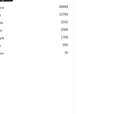
48494
aca
13799
i
2242
tà
2006
ra
1769
yle
550
e
16
oni