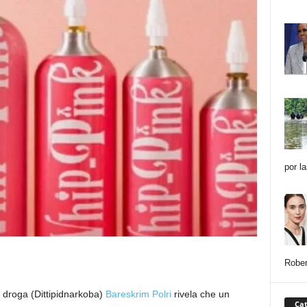
por l
Rober
la droga (Dittipidnarkoba)
Bareskrim Polri
rivela che un
Cat