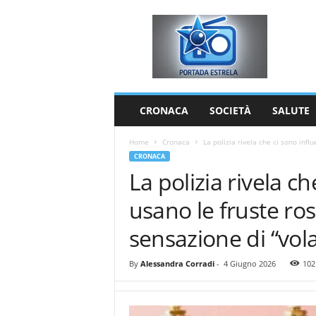
P
o
r
t
a
d
a
CRONACA
SOCIETÀ
SALUTE
E
s
Home
Cronaca
La polizia rivela che ci sono infl
t
CRONACA
r
La polizia rivela c
e
l
usano le fruste ros
a
sensazione di “vola
By
Alessandra Corradi
-
4 Giugno 2026
102