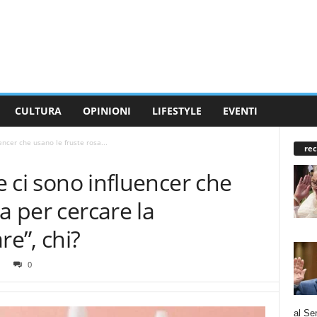
CULTURA
OPINIONI
LIFESTYLE
EVENTI
uencer che usano le fruste rosa...
rec
he ci sono influencer che
a per cercare la
re”, chi?
0
al Se