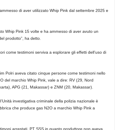
a ammesso di aver utilizzato Whip Pink dal settembre 2025 e
o Whip Pink 15 volte e ha ammesso di aver avuto un
del prodotto”, ha detto.
 come testimoni serviva a esplorare gli effetti dell’uso di
rim Polri aveva citato cinque persone come testimoni nello
2O del marchio Whip Pink, vale a dire: RV (29, Nord
akarta), APG (21, Makassar) e ZNM (20, Makassar).
l’Unità investigativa criminale della polizia nazionale è
 fabbrica che produce gas N2O a marchio Whip Pink a
testimoni arrestati, PT SSS in quanto produttore non aveva