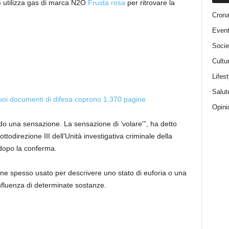
G utilizza gas di marca N2O
Frusta rosa
per ritrovare la
Cron
Event
Socie
Cultu
Lifest
Salut
uoi documenti di difesa coprono 1.370 pagine
Opini
do una sensazione. La sensazione di ‘volare'”, ha detto
ottodirezione III dell’Unità investigativa criminale della
 dopo la conferma.
ene spesso usato per descrivere uno stato di euforia o una
nfluenza di determinate sostanze.