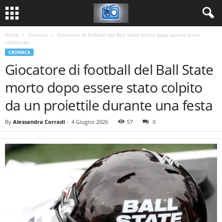
Home
Cronaca
Giocatore di football del Ball State morto dopo essere stato
colpito da...
CRONACA
Giocatore di football del Ball State
morto dopo essere stato colpito
da un proiettile durante una festa
By
Alessandra Corradi
-
4 Giugno 2026
57
0