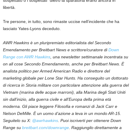
sospettato o i sospettati” dietro la sparatoria erano ancora in
libertà.
Tre persone, in tutto, sono rimaste uccise nell’incidente che ha
lasciato Yates-Lyons deceduto.
AWR Hawkins è un pluripremiato editorialista del Secondo
Emendamento per Breitbart News e scrittore/curatore di
Down
Range con AWR Hawkins
,
una newsletter settimanale incentrata su
o
n al
l cose Secondo Emendamento, anche per Breitbart News. È
analista politico per Armed American Radio e direttore del
marketing globale per Lone Star Hunts. Ha conseguito un dottorato
di ricerca in Storia militare con particolare attenzione alla guerra del
Vietnam (marina delle acque marroni), alla Marina degli Stati Uniti
sin dall’inizio, alla guerra civile e all’Europa della prima età
moderna. Gli piace leggere Filosofia e romanzi di Jack Carr e
Nelson DeMille. È un uomo d’azione a leva in un mondo AR-15.
Seguitelo su X:
@awrhawkins
. Puoi iscriverti per ottenere Down
Range su
breitbart.com/downrange
. Raggiungilo direttamente a