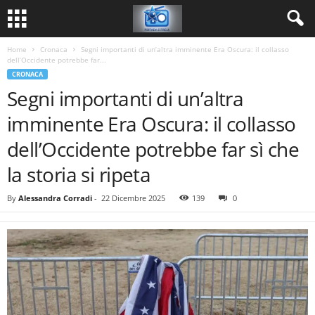
Home
Cronaca
Segni importanti di un’altra imminente Era Oscura: il collasso
dell’Occidente potrebbe far...
CRONACA
Segni importanti di un’altra
imminente Era Oscura: il collasso
dell’Occidente potrebbe far sì che
la storia si ripeta
By
Alessandra Corradi
-
22 Dicembre 2025
139
0