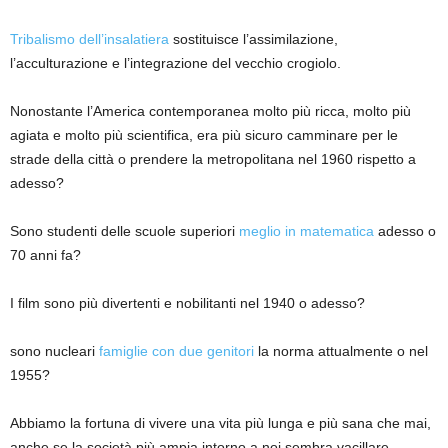
Tribalismo dell’insalatiera
sostituisce l’assimilazione,
l’acculturazione e l’integrazione del vecchio crogiolo.
Nonostante l’America contemporanea molto più ricca, molto più
agiata e molto più scientifica, era più sicuro camminare per le
strade della città o prendere la metropolitana nel 1960 rispetto a
adesso?
Sono studenti delle scuole superiori
meglio in matematica
adesso o
70 anni fa?
I film sono più divertenti e nobilitanti nel 1940 o adesso?
sono nucleari
famiglie con due genitori
la norma attualmente o nel
1955?
Abbiamo la fortuna di vivere una vita più lunga e più sana che mai,
anche se la società più ampia intorno a noi sembra vacillare.