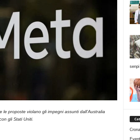
senpi
le proposte violano gli impegni assunti dall’Australia
on gli Stati Uniti.
Cat
Cron
Event