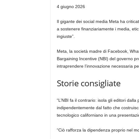
Pubblicato
4 giugno 2026
il
4
Il gigante dei social media Meta ha criticato
giugno
a sostenere finanziariamente i media, eti
2026
ingiuste”.
Meta, la società madre di Facebook, What
Bargaining Incentive (NBI) del governo prot
intraprendere l’innovazione necessaria p
Storie consigliate
elenco
fine
“L’NBI fa il contrario: isola gli editori da
di
dell’elenco
indipendentemente dal fatto che costruisca
4
tecnologico californiano in una presentaz
elementi
“Ciò rafforza la dipendenza proprio nel mo