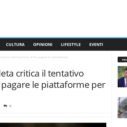
CULTURA
OPINIONI
LIFESTYLE
EVENTI
entativo dell’Australia di far pagare le piattaforme...
rec
ta critica il tentativo
ar pagare le piattaforme per
0