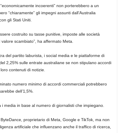
 “economicamente incoerenti” non porterebbero a un
bbero “chiaramente” gli impegni assunti dall’Australia
on gli Stati Uniti.
sere costruito su tasse punitive, imposte alle società
l valore scambiato”, ha affermato Meta.
a del partito laburista, i social media e le piattaforme di
del 2,25% sulle entrate australiane se non stipulano accordi
loro contenuti di notizie.
minato numero minimo di accordi commerciali potrebbero
i sarebbe dell’1,5%.
tra i media in base al numero di giornalisti che impiegano.
 ByteDance, proprietario di Meta, Google e TikTok, ma non
ligenza artificiale che influenzano anche il traffico di ricerca,