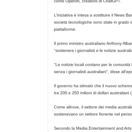
come OpenAI, creatore di ChatGPT.
L’iniziativa è intesa a sostituire il News
società tecnologiche sono state in grado di
piattaforme.
Il primo ministro australiano Anthony Alba
“sostenere i giornalisti e le notizie australi
“Le notizie locali contano per le comunità
senza i giornalisti australiani”, disse all’
Il governo ha stimato che il nuovo schem
tra 200 e 250 milioni di dollari australiani 
Come altrove, il settore dei media australian
sostenevano un settore fiorente nel perio
Secondo la Media Entertainment and Arts Al