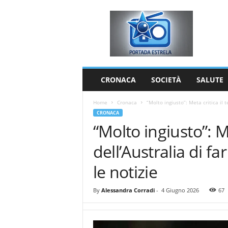
P
o
r
t
a
d
a
CRONACA
SOCIETÀ
SALUTE
E
s
Home
Cronaca
“Molto ingiusto”: Meta critica il t
t
CRONACA
r
“Molto ingiusto”: Me
e
l
dell’Australia di f
a
le notizie
By
Alessandra Corradi
-
4 Giugno 2026
67