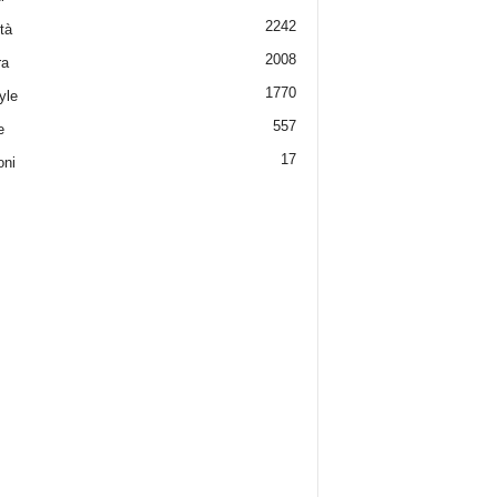
2242
tà
2008
ra
1770
yle
557
e
17
oni