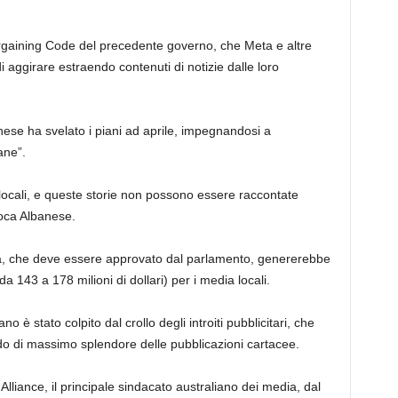
 Bargaining Code del precedente governo, che Meta e altre
 aggirare estraendo contenuti di notizie dalle loro
nese ha svelato i piani ad aprile, impegnandosi a
ane”.
 locali, e queste storie non possono essere raccontate
epoca Albanese.
a, che deve essere approvato dal parlamento, genererebbe
(da 143 a 178 milioni di dollari) per i media locali.
o è stato colpito dal crollo degli introiti pubblicitari, che
do di massimo splendore delle pubblicazioni cartacee.
liance, il principale sindacato australiano dei media, dal