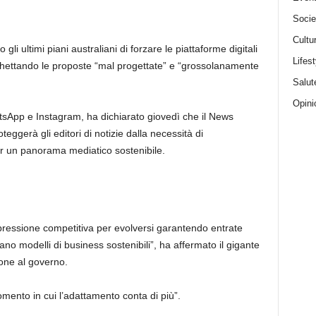
Socie
Cultu
 gli ultimi piani australiani di forzare le piattaforme digitali
Lifest
chettando le proposte “mal progettate” e “grossolanamente
Salut
Opini
sApp e Instagram, ha dichiarato giovedì che il News
eggerà gli editori di notizie dalla necessità di
er un panorama mediatico sostenibile.
lla pressione competitiva per evolversi garantendo entrate
no modelli di business sostenibili”, ha affermato il gigante
ione al governo.
mento in cui l’adattamento conta di più”.