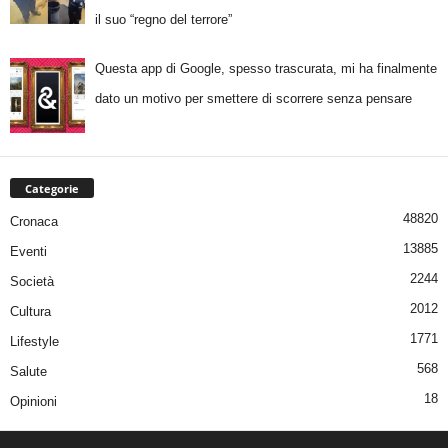
il suo “regno del terrore”
Questa app di Google, spesso trascurata, mi ha finalmente
dato un motivo per smettere di scorrere senza pensare
Categorie
48820
Cronaca
13885
Eventi
2244
Società
2012
Cultura
1771
Lifestyle
568
Salute
18
Opinioni