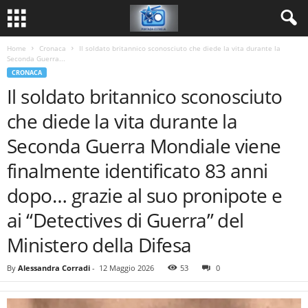
Home
Cronaca
Il soldato britannico sconosciuto che diede la vita durante la
Seconda Guerra...
CRONACA
Il soldato britannico sconosciuto
che diede la vita durante la
Seconda Guerra Mondiale viene
finalmente identificato 83 anni
dopo… grazie al suo pronipote e
ai “Detectives di Guerra” del
Ministero della Difesa
By
Alessandra Corradi
-
12 Maggio 2026
53
0