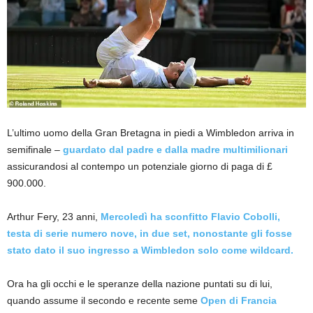
L’ultimo uomo della Gran Bretagna in piedi a Wimbledon arriva in
semifinale –
guardato dal padre e dalla madre multimilionari
assicurandosi al contempo un potenziale giorno di paga di £
900.000.
Arthur Fery, 23 anni,
Mercoledì ha sconfitto Flavio Cobolli,
testa di serie numero nove, in due set, nonostante gli fosse
stato dato il suo ingresso a Wimbledon solo come wildcard.
Ora ha gli occhi e le speranze della nazione puntati su di lui,
quando assume il secondo e recente seme
Open di Francia