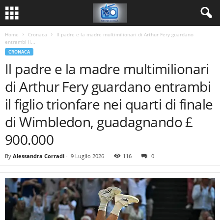
Home
Cronaca
Il padre e la madre multimilionari di Arthur Fery guardano
entrambi il...
CRONACA
Il padre e la madre multimilionari
di Arthur Fery guardano entrambi
il figlio trionfare nei quarti di finale
di Wimbledon, guadagnando £
900.000
By
Alessandra Corradi
-
9 Luglio 2026
116
0