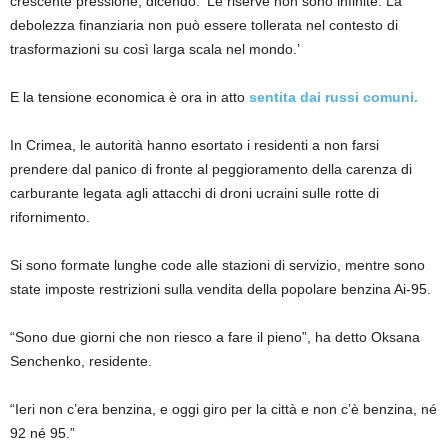
crescente pressione, dicendo: ‘Le riserve non sono infinite. La
debolezza finanziaria non può essere tollerata nel contesto di
trasformazioni su così larga scala nel mondo.’
E la tensione economica è ora in atto
sentita dai russi comuni.
In Crimea, le autorità hanno esortato i residenti a non farsi
prendere dal panico di fronte al peggioramento della carenza di
carburante legata agli attacchi di droni ucraini sulle rotte di
rifornimento.
Si sono formate lunghe code alle stazioni di servizio, mentre sono
state imposte restrizioni sulla vendita della popolare benzina Ai-95.
“Sono due giorni che non riesco a fare il pieno”, ha detto Oksana
Senchenko, residente.
“Ieri non c’era benzina, e oggi giro per la città e non c’è benzina, né
92 né 95.”