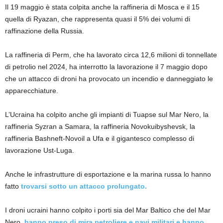
Il 19 maggio è stata colpita anche la raffineria di Mosca e il 15
quella di Ryazan, che rappresenta quasi il 5% dei volumi di
raffinazione della Russia.
La raffineria di Perm, che ha lavorato circa 12,6 milioni di tonnellate
di petrolio nel 2024, ha interrotto la lavorazione il 7 maggio dopo
che un attacco di droni ha provocato un incendio e danneggiato le
apparecchiature.
L’Ucraina ha colpito anche gli impianti di Tuapse sul Mar Nero, la
raffineria Syzran a Samara, la raffineria Novokuibyshevsk, la
raffineria Bashneft-Novoil a Ufa e il gigantesco complesso di
lavorazione Ust-Luga.
Anche le infrastrutture di esportazione e la marina russa lo hanno
fatto
trovarsi sotto un attacco prolungato.
I droni ucraini hanno colpito i porti sia del Mar Baltico che del Mar
Nero,
hanno preso di mira petroliere e navi militari e hanno