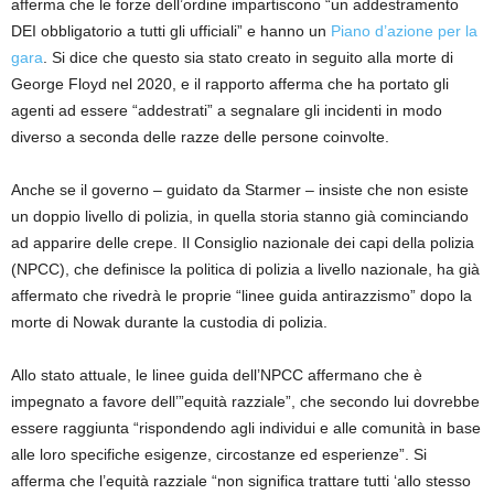
afferma che le forze dell’ordine impartiscono “un addestramento
DEI obbligatorio a tutti gli ufficiali” e hanno un
Piano d’azione per la
gara
. Si dice che questo sia stato creato in seguito alla morte di
George Floyd nel 2020, e il rapporto afferma che ha portato gli
agenti ad essere “addestrati” a segnalare gli incidenti in modo
diverso a seconda delle razze delle persone coinvolte.
Anche se il governo – guidato da Starmer – insiste che non esiste
un doppio livello di polizia, in quella storia stanno già cominciando
ad apparire delle crepe. Il Consiglio nazionale dei capi della polizia
(NPCC), che definisce la politica di polizia a livello nazionale, ha già
affermato che rivedrà le proprie “linee guida antirazzismo” dopo la
morte di Nowak durante la custodia di polizia.
Allo stato attuale, le linee guida dell’NPCC affermano che è
impegnato a favore dell’”equità razziale”, che secondo lui dovrebbe
essere raggiunta “rispondendo agli individui e alle comunità in base
alle loro specifiche esigenze, circostanze ed esperienze”. Si
afferma che l’equità razziale “non significa trattare tutti ‘allo stesso