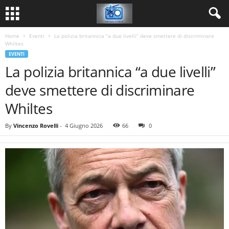
Home
Eventi
La polizia britannica “a due livelli” deve smettere di discriminare
Whiltes
EVENTI
La polizia britannica “a due livelli”
deve smettere di discriminare
Whiltes
By
Vincenzo Rovelli
-
4 Giugno 2026
66
0