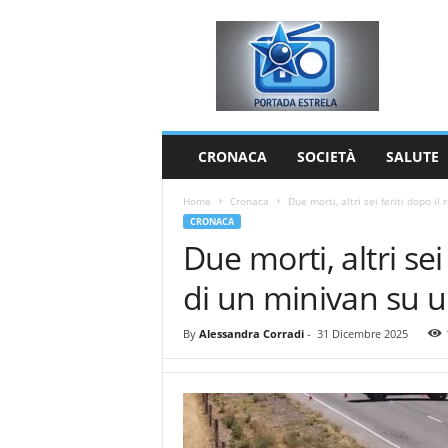
P
o
r
t
a
d
a
CRONACA
SOCIETÀ
SALUTE
E
s
Home
Cronaca
Due morti, altri sei feriti dopo il
t
CRONACA
r
Due morti, altri sei
e
l
di un minivan su 
a
By
Alessandra Corradi
-
31 Dicembre 2025