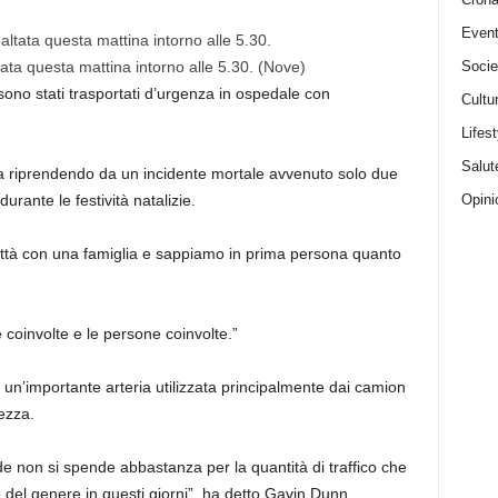
Event
Socie
tata questa mattina intorno alle 5.30.
(Nove)
, sono stati trasportati d’urgenza in ospedale con
Cultu
Lifest
Salut
ra riprendendo da un incidente mortale avvenuto solo due
Opini
durante le festività natalizie.
ittà con una famiglia e sappiamo in prima persona quanto
.
e coinvolte e le persone coinvolte.”
 un’importante arteria utilizzata principalmente dai camion
ezza.
de non si spende abbastanza per la quantità di traffico che
 del genere in questi giorni”, ha detto Gavin Dunn.