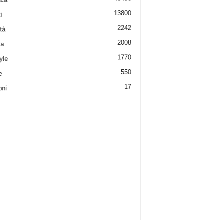
13800
i
2242
tà
2008
ra
1770
yle
550
e
17
oni