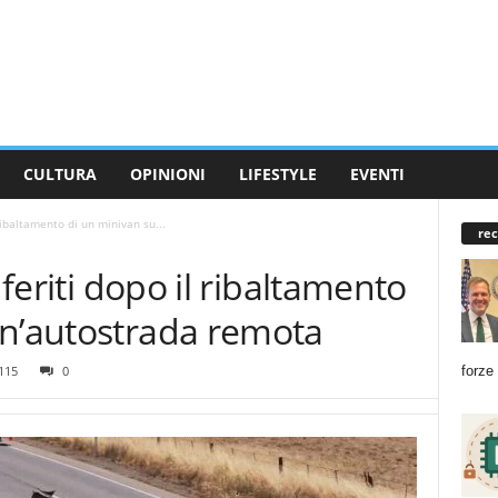
CULTURA
OPINIONI
LIFESTYLE
EVENTI
 ribaltamento di un minivan su...
rec
 feriti dopo il ribaltamento
un’autostrada remota
forze
115
0