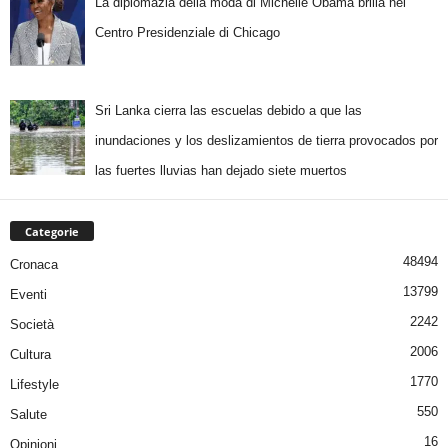
La diplomazia della moda di Michelle Obama brilla nel
Centro Presidenziale di Chicago
Sri Lanka cierra las escuelas debido a que las
inundaciones y los deslizamientos de tierra provocados por
las fuertes lluvias han dejado siete muertos
Categorie
48494
Cronaca
13799
Eventi
2242
Società
2006
Cultura
1770
Lifestyle
550
Salute
16
Opinioni