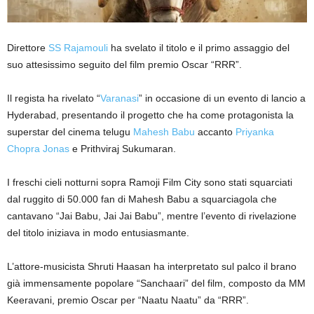
Direttore
SS Rajamouli
ha svelato il titolo e il primo assaggio del
suo attesissimo seguito del film premio Oscar “RRR”.
Il regista ha rivelato “
Varanasi
” in occasione di un evento di lancio a
Hyderabad, presentando il progetto che ha come protagonista la
superstar del cinema telugu
Mahesh Babu
accanto
Priyanka
Chopra Jonas
e Prithviraj Sukumaran.
I freschi cieli notturni sopra Ramoji Film City sono stati squarciati
dal ruggito di 50.000 fan di Mahesh Babu a squarciagola che
cantavano “Jai Babu, Jai Jai Babu”, mentre l’evento di rivelazione
del titolo iniziava in modo entusiasmante.
L’attore-musicista Shruti Haasan ha interpretato sul palco il brano
già immensamente popolare “Sanchaari” del film, composto da MM
Keeravani, premio Oscar per “Naatu Naatu” da “RRR”.