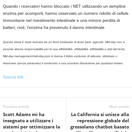
Quando i ricercatori hanno bloccato i NET utilizzando un semplice
enzima per scomporli, hanno osservato un numero ridotto di cellule
immunitarie nel rivestimento intestinale e una minore perdita di
batteri; cioè, l’enzima ha prevenuto il danno intestinale.
Questa storia è stata ricavata da un feed sindacato di terze parti, agenzie. Mid-day non si
assume alcuna responsabilità per la sua affidabilità, affidabilità, affidabilità e dati del testo.
Mid-day management/mid-day.com si riserva il diritto esclusivo di alterare, eliminare o
rimuovere (senza preavviso) il contenuto a sua assoluta discrezione per qualsiasi motivo.
Source link
Previous article
Next article
Scott Adams mi ha
La California si unisce alla
insegnato a utilizzare i
repressione globale del
sistemi per ottimizzare la
grossolano chatbot basato