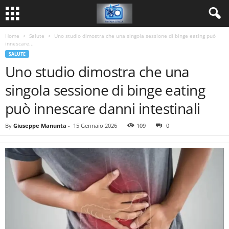
Home
Salute
Uno studio dimostra che una singola sessione di binge eating può
innescare...
SALUTE
Uno studio dimostra che una
singola sessione di binge eating
può innescare danni intestinali
By
Giuseppe Manunta
-
15 Gennaio 2026
109
0