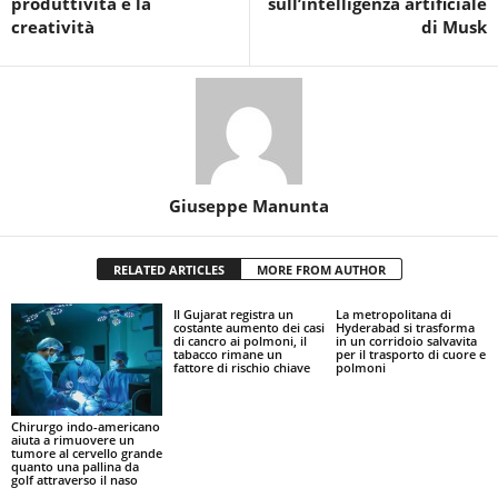
produttività e la
sull’intelligenza artificiale
creatività
di Musk
Giuseppe Manunta
RELATED ARTICLES
MORE FROM AUTHOR
Il Gujarat registra un
La metropolitana di
costante aumento dei casi
Hyderabad si trasforma
di cancro ai polmoni, il
in un corridoio salvavita
tabacco rimane un
per il trasporto di cuore e
fattore di rischio chiave
polmoni
Chirurgo indo-americano
aiuta a rimuovere un
tumore al cervello grande
quanto una pallina da
golf attraverso il naso