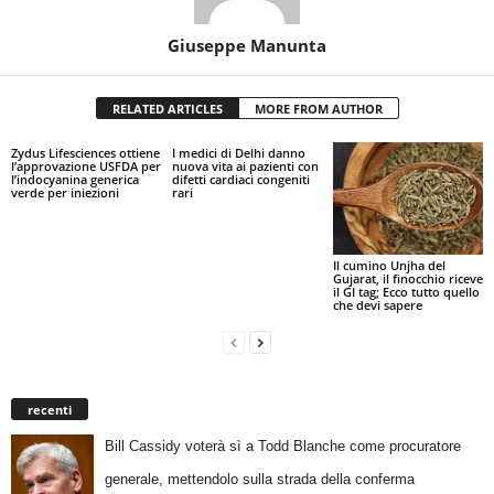
Giuseppe Manunta
RELATED ARTICLES
MORE FROM AUTHOR
Zydus Lifesciences ottiene
I medici di Delhi danno
l’approvazione USFDA per
nuova vita ai pazienti con
l’indocyanina generica
difetti cardiaci congeniti
verde per iniezioni
rari
Il cumino Unjha del
Gujarat, il finocchio riceve
il GI tag; Ecco tutto quello
che devi sapere
recenti
Bill Cassidy voterà sì a Todd Blanche come procuratore
generale, mettendolo sulla strada della conferma