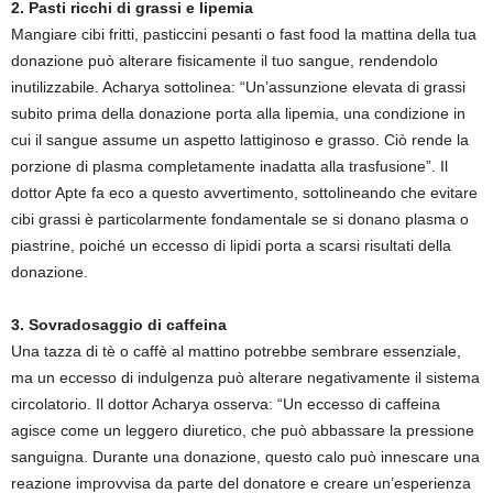
2. Pasti ricchi di grassi e lipemia
Mangiare cibi fritti, pasticcini pesanti o fast food la mattina della tua
donazione può alterare fisicamente il tuo sangue, rendendolo
inutilizzabile. Acharya sottolinea: “Un’assunzione elevata di grassi
subito prima della donazione porta alla lipemia, una condizione in
cui il sangue assume un aspetto lattiginoso e grasso. Ciò rende la
porzione di plasma completamente inadatta alla trasfusione”. Il
dottor Apte fa eco a questo avvertimento, sottolineando che evitare
cibi grassi è particolarmente fondamentale se si donano plasma o
piastrine, poiché un eccesso di lipidi porta a scarsi risultati della
donazione.
3. Sovradosaggio di caffeina
Una tazza di tè o caffè al mattino potrebbe sembrare essenziale,
ma un eccesso di indulgenza può alterare negativamente il sistema
circolatorio. Il dottor Acharya osserva: “Un eccesso di caffeina
agisce come un leggero diuretico, che può abbassare la pressione
sanguigna. Durante una donazione, questo calo può innescare una
reazione improvvisa da parte del donatore e creare un’esperienza