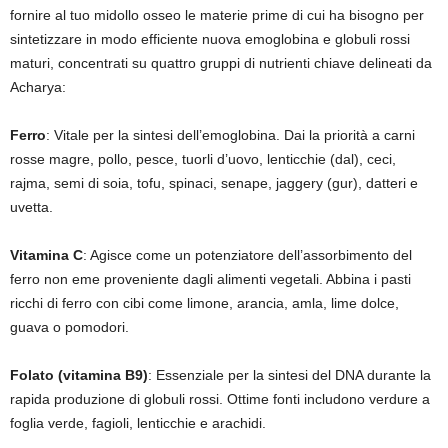
fornire al tuo midollo osseo le materie prime di cui ha bisogno per
sintetizzare in modo efficiente nuova emoglobina e globuli rossi
maturi, concentrati su quattro gruppi di nutrienti chiave delineati da
Acharya:
Ferro
: Vitale per la sintesi dell’emoglobina. Dai la priorità a carni
rosse magre, pollo, pesce, tuorli d’uovo, lenticchie (dal), ceci,
rajma, semi di soia, tofu, spinaci, senape, jaggery (gur), datteri e
uvetta.
Vitamina C
: Agisce come un potenziatore dell’assorbimento del
ferro non eme proveniente dagli alimenti vegetali. Abbina i pasti
ricchi di ferro con cibi come limone, arancia, amla, lime dolce,
guava o pomodori.
Folato (vitamina B9)
: Essenziale per la sintesi del DNA durante la
rapida produzione di globuli rossi. Ottime fonti includono verdure a
foglia verde, fagioli, lenticchie e arachidi.