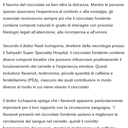
Il fascino del cioccolato va ben oltre la dolcezza. Mentre le persone
spesso associano l’esperienza al conforto o alla nostalgia, gli
scienziati riconoscono sempre più che il cioccolato fondente
contiene composti naturali in grado di interagire con processi
fisiologici legati all’attenzione, alla ricompensa e all’umore.
Secondo il dottor Nasli Icchaporia, direttore della neurologia presso
il Sahyadri Super Speciality Hospital, il cioccolato fondente contiene
diversi composti bioattivi che possono influenzare positivamente il
funzionamento del cervello e l’esperienza emotiva. Questi
includono flavanoli, teobromina, piccole quantità di caffeina e
feniletilamina (PEA), ciascuno dei quali contribuisce in modo
diverso al modo in cui viene vissuto il cioccolato.
Il dottor Icchaporia spiega che i flavanoli appaiono particolarmente
importanti per il loro rapporto con la circolazione sanguigna. “I
flavanoli presenti nel cioccolato fondente aiutano a migliorare la
circolazione del sangue nel cervello, quindi il corretto
funzionamento dei neuroni, mentre la teobromina e la caffeina