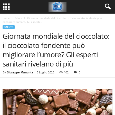
Home
Salute
Giornata mondiale del cioccolato: il cioccolato fondente può
migliorare l’umore? Gli esperti...
SALUTE
Giornata mondiale del cioccolato:
il cioccolato fondente può
migliorare l’umore? Gli esperti
sanitari rivelano di più
By
Giuseppe Manunta
-
5 Luglio 2026
102
0