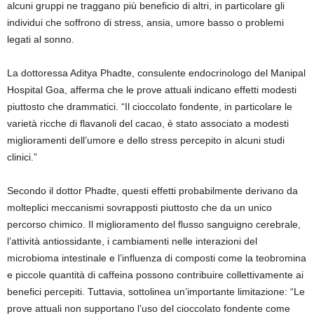
alcuni gruppi ne traggano più beneficio di altri, in particolare gli
individui che soffrono di stress, ansia, umore basso o problemi
legati al sonno.
La dottoressa Aditya Phadte, consulente endocrinologo del Manipal
Hospital Goa, afferma che le prove attuali indicano effetti modesti
piuttosto che drammatici. “Il cioccolato fondente, in particolare le
varietà ricche di flavanoli del cacao, è stato associato a modesti
miglioramenti dell’umore e dello stress percepito in alcuni studi
clinici.”
Secondo il dottor Phadte, questi effetti probabilmente derivano da
molteplici meccanismi sovrapposti piuttosto che da un unico
percorso chimico. Il miglioramento del flusso sanguigno cerebrale,
l’attività antiossidante, i cambiamenti nelle interazioni del
microbioma intestinale e l’influenza di composti come la teobromina
e piccole quantità di caffeina possono contribuire collettivamente ai
benefici percepiti. Tuttavia, sottolinea un’importante limitazione: “Le
prove attuali non supportano l’uso del cioccolato fondente come