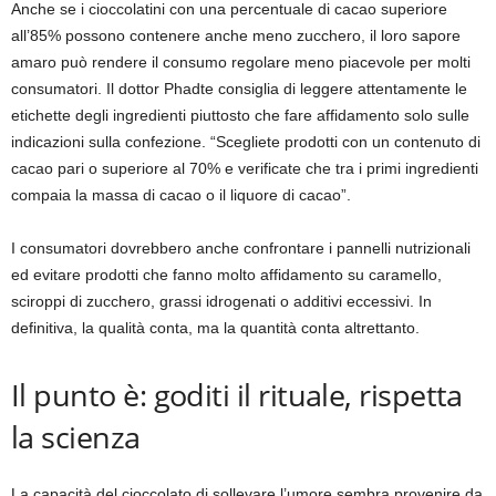
Anche se i cioccolatini con una percentuale di cacao superiore
all’85% possono contenere anche meno zucchero, il loro sapore
amaro può rendere il consumo regolare meno piacevole per molti
consumatori. Il dottor Phadte consiglia di leggere attentamente le
etichette degli ingredienti piuttosto che fare affidamento solo sulle
indicazioni sulla confezione. “Scegliete prodotti con un contenuto di
cacao pari o superiore al 70% e verificate che tra i primi ingredienti
compaia la massa di cacao o il liquore di cacao”.
I consumatori dovrebbero anche confrontare i pannelli nutrizionali
ed evitare prodotti che fanno molto affidamento su caramello,
sciroppi di zucchero, grassi idrogenati o additivi eccessivi. In
definitiva, la qualità conta, ma la quantità conta altrettanto.
Il punto è: goditi il ​​rituale, rispetta
la scienza
La capacità del cioccolato di sollevare l’umore sembra provenire da