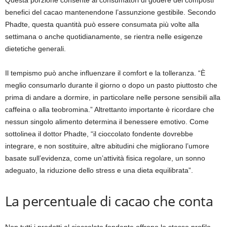
benefici del cacao mantenendone l’assunzione gestibile. Secondo
Phadte, questa quantità può essere consumata più volte alla
settimana o anche quotidianamente, se rientra nelle esigenze
dietetiche generali.
Il tempismo può anche influenzare il comfort e la tolleranza. “È
meglio consumarlo durante il giorno o dopo un pasto piuttosto che
prima di andare a dormire, in particolare nelle persone sensibili alla
caffeina o alla teobromina.” Altrettanto importante è ricordare che
nessun singolo alimento determina il benessere emotivo. Come
sottolinea il dottor Phadte, “il cioccolato fondente dovrebbe
integrare, e non sostituire, altre abitudini che migliorano l’umore
basate sull’evidenza, come un’attività fisica regolare, un sonno
adeguato, la riduzione dello stress e una dieta equilibrata”.
La percentuale di cacao che conta
Non tutti i prodotti al cioccolato fondente offrono lo stesso profilo