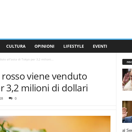
CULTURA
OPINIONI
LIFESTYLE
EVENTI
to all’asta di Tokyo per 3,2 milioni...
rec
o rosso viene venduto
r 3,2 milioni di dollari
28
0
al Se