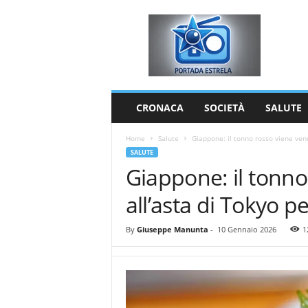
P
o
r
t
a
d
a
CRONACA
SOCIETÀ
SALUTE
E
s
Home
Salute
Giappone: il tonno rosso viene vendu
t
SALUTE
r
Giappone: il tonn
e
l
all’asta di Tokyo pe
a
By
Giuseppe Manunta
-
10 Gennaio 2026
1