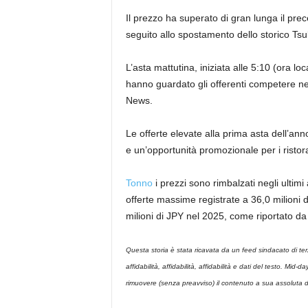
Il prezzo ha superato di gran lunga il prec
seguito allo spostamento dello storico Tsuk
L’asta mattutina, iniziata alle 5:10 (ora local
hanno guardato gli offerenti competere ne
News.
Le offerte elevate alla prima asta dell’a
e un’opportunità promozionale per i ristora
Tonno
i prezzi sono rimbalzati negli ultim
offerte massime registrate a 36,0 milioni 
milioni di JPY nel 2025, come riportato 
Questa storia è stata ricavata da un feed sindacato di te
affidabilità, affidabilità, affidabilità e dati del testo. Mid
rimuovere (senza preavviso) il contenuto a sua assoluta d