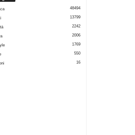
48494
aca
13799
i
2242
tà
2006
ra
1769
yle
550
e
16
oni