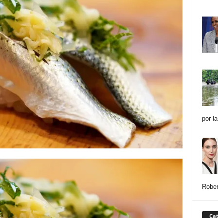
por l
Rober
Cat