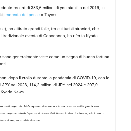
edente record di 333,6 milioni di yen stabilito nel 2019, in
iji
mercato del pesce
a Toyosu.
e), ha attirato grandi folle, tra cui turisti stranieri, che
l tradizionale evento di Capodanno, ha riferito Kyodo
nno sono generalmente viste come un segno di buona fortuna
nti.
i anni dopo il crollo durante la pandemia di COVID-19, con le
di JPY nel 2023, 114,2 milioni di JPY nel 2024 e 207,0
da Kyodo News.
rze parti, agenzie. Mid-day non si assume alcuna responsabilità per la sua
-day management/mid-day.com si riserva il diritto esclusivo di alterare, eliminare o
iscrezione per qualsiasi motivo