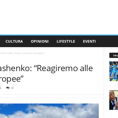
CULTURA
OPINIONI
LIFESTYLE
EVENTI
giremo alle nuove sanzioni europee”
rec
kashenko: “Reagiremo alle
ropee”
5
0