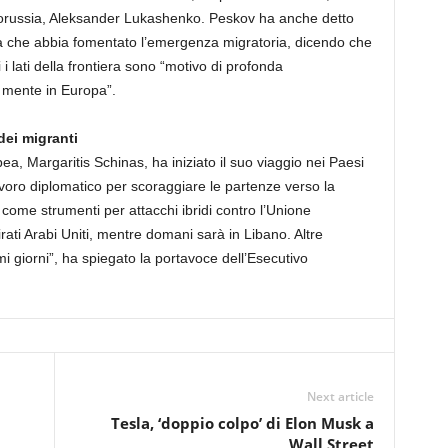
ielorussia, Aleksander Lukashenko. Peskov ha anche detto
a che abbia fomentato l’emergenza migratoria, dicendo che
i i lati della frontiera sono “motivo di profonda
 mente in Europa”.
dei migranti
a, Margaritis Schinas, ha iniziato il suo viaggio nei Paesi
 lavoro diplomatico per scoraggiare le partenze verso la
 come strumenti per attacchi ibridi contro l’Unione
ati Arabi Uniti, mentre domani sarà in Libano. Altre
i giorni”, ha spiegato la portavoce dell’Esecutivo
Next article
Tesla, ‘doppio colpo’ di Elon Musk a
Wall Street