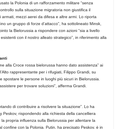
cusato la Polonia di un rafforzamento militare “senza
ntrollo sulla situazione migratoria non giustifica il
 armati, mezzi aerei da difesa e altre armi. Lo riporta
no un gruppo di forze d’attacco”, ha sottolineato Minsk,
to la Bielorussia a rispondere con azioni “sia a livello
sistenti con il nostro alleato strategico”, in riferimento alla
anti
eme alla Croce rossa bielorussa hanno dato assistenza” ai
 l’Alto rappresentante per i rifugiati, Filippo Grandi, su
 e spostare le persone in luoghi più sicuri in Bielorussia.
ssistere per trovare soluzioni”, afferma Grandi.
tando di contribuire a risolvere la situazione”. Lo ha
y Peskov, rispondendo alla richiesta della cancelliera
a propria influenza sulla Bielorussia per allentare la
l confine con la Polonia. Putin, ha precisato Peskov, è in