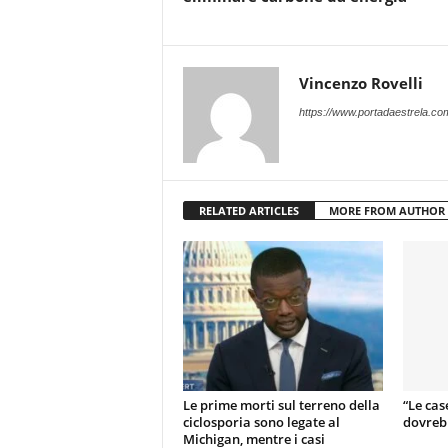
Vincenzo Rovelli
https://www.portadaestrela.co
RELATED ARTICLES
MORE FROM AUTHOR
Le prime morti sul terreno della
“Le cas
ciclosporia sono legate al
dovrebb
Michigan, mentre i casi