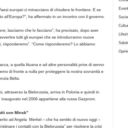
Event
Paesi europei ci minacciano di chiudere le frontiere. E se
tto all’Europa?”, ha affermato in un incontro con il governo.
Socie
Cultu
iere, lasciamo che lo facciano”, ha precisato, dopo aver
Lifest
 “avvertire tutti gli europei che se introdurranno nuove
Salut
er noi, risponderemo”. “Come risponderemo? Lo abbiamo
Opini
cca, a quella lituana e ad altre personalità prive di senno
emo di fronte a nulla per proteggere la nostra sovranità e
enzia Belta.
, attraverso la Bielorussia, arriva in Polonia e quindi in
to inaugurato nel 2006 appartiene alla russa Gazprom.
atti con Minsk”
gerito ad Angela Merkel – che ha sentito di nuovo oggi –
tinare i contatti con la Bielorussia” per risolvere la crisi