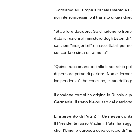
“Forniamo all’Europa il riscaldamento e i 
noi interrompessimo il transito di gas dire
“Sta a loro decidere. Se chiudono le front
dato istruzioni al ministero degli Esteri di
sanzioni “indigeribili” e inaccettabili p
concordato circa un anno fa”.
“Quindi raccomanderei alla leadership pola
di pensare prima di parlare. Non ci fermer
indipendenza”, ha concluso, citato dall’ag
Il gasdotto Yamal ha origine in Russia e poi
Germania. Il tratto bielorusso del gasdot
L’intervento di Putin: “”Ue riavvii cont
Il Presidente russo Vladimir Putin ha sug
che l’Unione europea deve cercare di “ripris