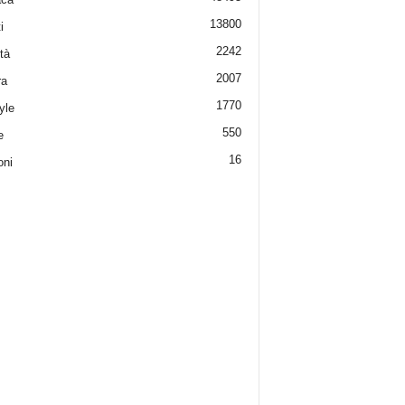
13800
i
2242
tà
2007
ra
1770
yle
550
e
16
oni