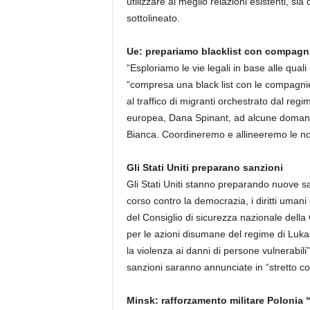
utilizzare al meglio relazioni esistenti, si
sottolineato.
Ue: prepariamo blacklist con compagn
“Esploriamo le vie legali in base alle quali
“compresa una black list con le compagnie
al traffico di migranti orchestrato dal re
europea, Dana Spinant, ad alcune domande
Bianca. Coordineremo e allineeremo le nostr
Gli Stati Uniti preparano sanzioni
Gli Stati Uniti stanno preparando nuove san
corso contro la democrazia, i diritti uman
del Consiglio di sicurezza nazionale della
per le azioni disumane del regime di Luk
la violenza ai danni di persone vulnerabil
sanzioni saranno annunciate in “stretto co
Minsk: rafforzamento militare Polonia 