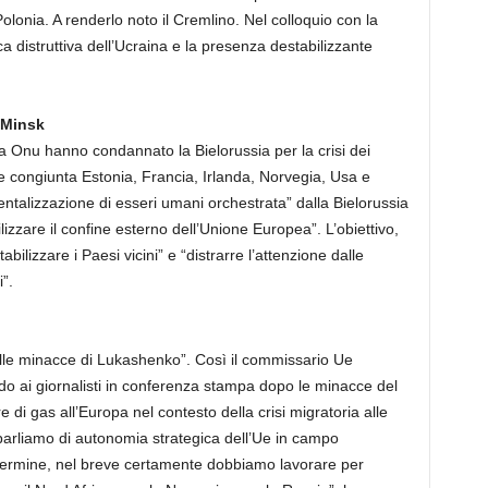
Polonia. A renderlo noto il Cremlino. Nel colloquio con la
a distruttiva dell’Ucraina e la presenza destabilizzante
 Minsk
za Onu hanno condannato la Bielorussia per la crisi dei
ne congiunta Estonia, Francia, Irlanda, Norvegia, Usa e
alizzazione di esseri umani orchestrata” dalla Bielorussia
ilizzare il confine esterno dell’Unione Europea”. L’obiettivo,
bilizzare i Paesi vicini” e “distrarre l’attenzione dalle
i”.
lle minacce di Lukashenko”. Così il commissario Ue
do ai giornalisti in conferenza stampa dopo le minacce del
re di gas all’Europa nel contesto della crisi migratoria alle
arliamo di autonomia strategica dell’Ue in campo
termine, nel breve certamente dobbiamo lavorare per