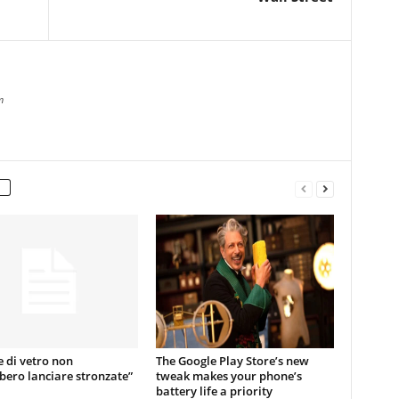
m
e di vetro non
The Google Play Store’s new
ero lanciare stronzate”
tweak makes your phone’s
battery life a priority