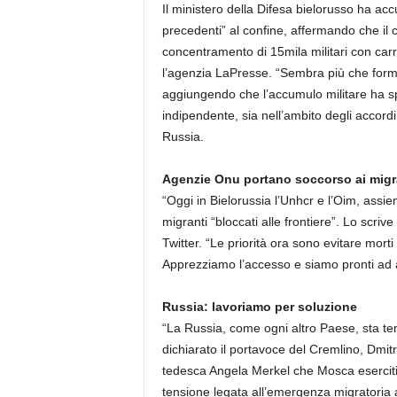
Il ministero della Difesa bielorusso ha ac
precedenti” al confine, affermando che il co
concentramento di 15mila militari con carri
l’agenzia LaPresse. “Sembra più che formi
aggiungendo che l’accumulo militare ha spin
indipendente, sia nell’ambito degli accordi e
Russia.
Agenzie Onu portano soccorso ai migr
“Oggi in Bielorussia l’Unhcr e l’Oim, assi
migranti “bloccati alle frontiere”. Lo scrive
Twitter. “Le priorità ora sono evitare morti
Apprezziamo l’accesso e siamo pronti ad a
Russia: lavoriamo per soluzione
“La Russia, come ogni altro Paese, sta ten
dichiarato il portavoce del Cremlino, Dmitr
tedesca Angela Merkel che Mosca eserciti l
tensione legata all’emergenza migratoria a