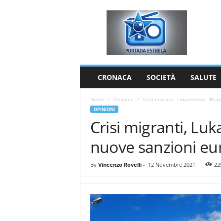
P
o
r
t
a
d
a
CRONACA
SOCIETÀ
SALUTE
E
s
Home
Opinioni
Crisi migranti, Lukashenko: “Rea
t
OPINIONI
r
Crisi migranti, Lu
e
l
nuove sanzioni eu
a
By
Vincenzo Rovelli
-
12 Novembre 2021
22