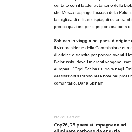
contatto con il leader autoritario della B
che Mosca respinge l’accusa della Poloni
le migliaia di militari dispiegati su entramb
preoccupazione per ogni persona sana di
Schinas in viaggio nei paesi d’origine 
Il vicepresidente della Commissione europe
di origine e transito per portare avanti il
Bielorussia, dove i migranti vengono usati
europea. “Oggi Schinas si trova negli Emir
destinazioni saranno rese note nei prossim
comunitario, Dana Spinant.
Previous article
Cop26, 23 paesi si impegnano ad
eliminare carbone da energia