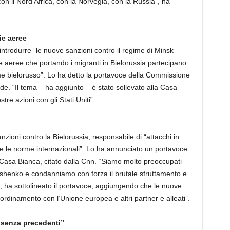
a con il Nord Africa, con la Norvegia, con la Russia”, ha
ie aeree
 introdurre” le nuove sanzioni contro il regime di Minsk
 aeree che portando i migranti in Bielorussia partecipano
gime bielorusso”. Lo ha detto la portavoce della Commissione
. “Il tema – ha aggiunto – è stato sollevato alla Casa
e azioni con gli Stati Uniti”.
zioni contro la Bielorussia, responsabile di “attacchi in
i e le norme internazionali”. Lo ha annunciato un portavoce
 Casa Bianca, citato dalla Cnn. “Siamo molto preoccupati
ashenko e condanniamo con forza il brutale sfruttamento e
i”, ha sottolineato il portavoce, aggiungendo che le nuove
ordinamento con l’Unione europea e altri partner e alleati”.
“senza precedenti”