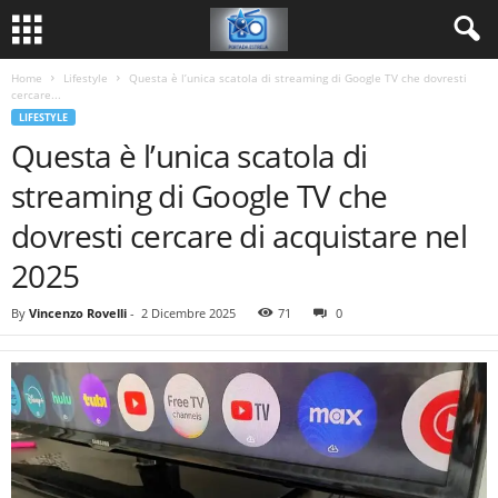
Home
Lifestyle
Questa è l’unica scatola di streaming di Google TV che dovresti
cercare...
LIFESTYLE
Questa è l’unica scatola di
streaming di Google TV che
dovresti cercare di acquistare nel
2025
By
Vincenzo Rovelli
-
2 Dicembre 2025
71
0