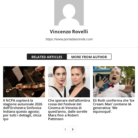
Vincenzo Rovelli
https://www.portadaestrela.com
RELATED ARTICLES
MORE FROM AUTHOR
Il NCPA ospiterà la
Che sperare dell’alfombra
Eli Roth conferma che ‘Ice
stagione autunnale 2026
rossa del Festival del
Cream Man’ contiene IA
dell’Orchestra Sinfonica
Cinema di Venezia di
generativa: ‘Me
Indiana questo agosto;
quest’anno, dalle sorelle
equivoqué’.
per tutti i dettagli, clicca
Mara fino a Robert
qui
Pattinson