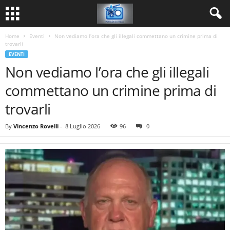
Home
Eventi
Non vediamo l’ora che gli illegali commettano un crimine prima di
trovarli
EVENTI
Non vediamo l’ora che gli illegali
commettano un crimine prima di
trovarli
By
Vincenzo Rovelli
-
8 Luglio 2026
96
0