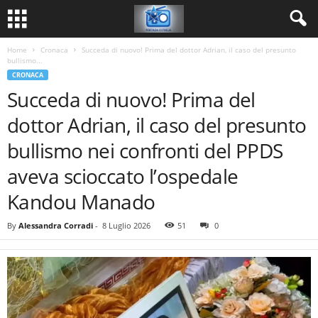
Home
Cronaca
Succeda di nuovo! Prima del dottor Adrian, il caso del presunto
bullismo...
CRONACA
Succeda di nuovo! Prima del
dottor Adrian, il caso del presunto
bullismo nei confronti del PPDS
aveva scioccato l’ospedale
Kandou Manado
By
Alessandra Corradi
-
8 Luglio 2026
51
0