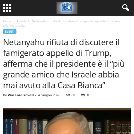
Home
Eventi
Netanyahu rifiuta di discutere il famigerato appello di Trump,
afferma che il...
EVENTI
Netanyahu rifiuta di discutere il
famigerato appello di Trump,
afferma che il presidente è il “più
grande amico che Israele abbia
mai avuto alla Casa Bianca”
By
Vincenzo Rovelli
-
4 Giugno 2026
80
0