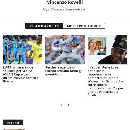
Vincenzo Rovelli
https://www.portadaestrela.com
RELATED ARTICLES
MORE FROM AUTHOR
L’AIFF schiererà due
Perché le agenzie di
Il rapper Uncle Luke
squadre per la FIFA
talento attirano tanto gli
definisce la
ASEAN Cup e per
investitori
rappresentante
un’amichevole contro il
democratica Debbie
Brasile
Wasserman Schultz che
corre contro i
democratici neri “la più
grande minaccia per i
diritti...
recenti