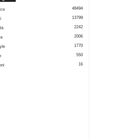
48494
aca
13799
i
2242
tà
2006
ra
1770
yle
550
e
16
oni