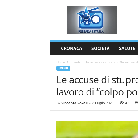
P
o
r
t
a
d
a
CRONACA
SOCIETÀ
SALUTE
E
s
Home
Eventi
Le accuse di stupro di Platner semb
t
EVENTI
r
Le accuse di stupr
e
l
lavoro di “colpo pol
a
By
Vincenzo Rovelli
-
8 Luglio 2026
47