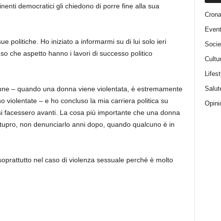
nti democratici gli chiedono di porre fine alla sua
Cron
Event
e politiche. Ho iniziato a informarmi su di lui solo ieri
Socie
so che aspetto hanno i lavori di successo politico
Cultu
Lifest
Salut
onne – quando una donna viene violentata, è estremamente
violentate – e ho concluso la mia carriera politica su
Opini
e si facessero avanti. La cosa più importante che una donna
stupro, non denunciarlo anni dopo, quando qualcuno è in
oprattutto nel caso di violenza sessuale perché è molto