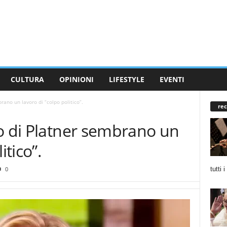
CULTURA
OPINIONI
LIFESTYLE
EVENTI
rano un lavoro di “colpo politico”.
rec
o di Platner sembrano un
itico”.
tutti 
0