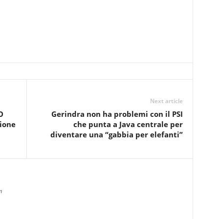
Next article
O
Gerindra non ha problemi con il PSI
sione
che punta a Java centrale per
diventare una “gabbia per elefanti”
m