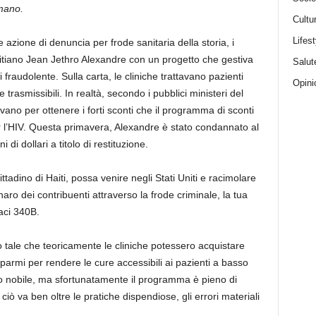
mano.
Cultu
Lifest
 azione di denuncia per frode sanitaria della storia, i
aitiano Jean Jethro Alexandre con un progetto che gestiva
Salut
 fraudolente. Sulla carta, le cliniche trattavano pazienti
Opini
 trasmissibili. In realtà, secondo i pubblici ministeri del
evano per ottenere i forti sconti che il programma di sconti
r l’HIV. Questa primavera, Alexandre è stato condannato al
i dollari a titolo di restituzione.
tadino di Haiti, possa venire negli Stati Uniti e racimolare
enaro dei contribuenti attraverso la frode criminale, la tua
aci 340B.
tale che teoricamente le cliniche potessero acquistare
isparmi per rendere le cure accessibili ai pazienti a basso
vo nobile, ma sfortunatamente il programma è pieno di
iò va ben oltre le pratiche dispendiose, gli errori materiali