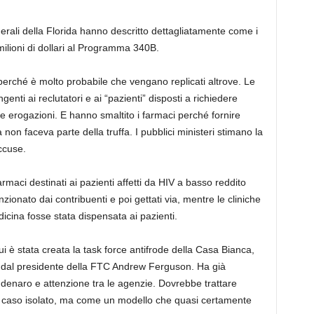
derali della Florida hanno descritto dettagliatamente come i
milioni di dollari al Programma 340B.
erché è molto probabile che vengano replicati altrove. Le
enti ai reclutatori e ai “pazienti” disposti a richiedere
elle erogazioni. E hanno smaltito i farmaci perché fornire
 non faceva parte della truffa. I pubblici ministeri stimano la
accuse.
maci destinati ai pazienti affetti da HIV a basso reddito
ionato dai contribuenti e poi gettati via, mentre le cliniche
cina fosse stata dispensata ai pazienti.
i è stata creata la task force antifrode della Casa Bianca,
 dal presidente della FTC Andrew Ferguson. Ha già
denaro e attenzione tra le agenzie. Dovrebbe trattare
n caso isolato, ma come un modello che quasi certamente