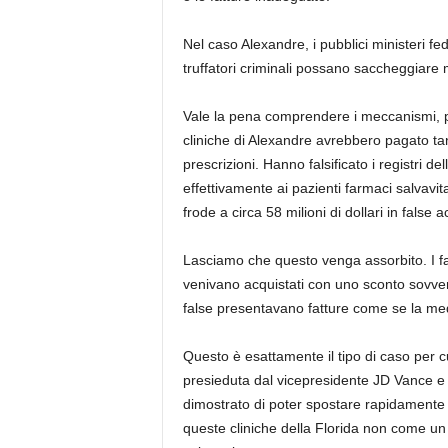
Nel caso Alexandre, i pubblici ministeri fe
truffatori criminali possano saccheggiare 
Vale la pena comprendere i meccanismi, p
cliniche di Alexandre avrebbero pagato tang
prescrizioni. Hanno falsificato i registri d
effettivamente ai pazienti farmaci salvavita
frode a circa 58 milioni di dollari in false 
Lasciamo che questo venga assorbito. I far
venivano acquistati con uno sconto sovvenz
false presentavano fatture come se la medi
Questo è esattamente il tipo di caso per cu
presieduta dal vicepresidente JD Vance e
dimostrato di poter spostare rapidamente 
queste cliniche della Florida non come u