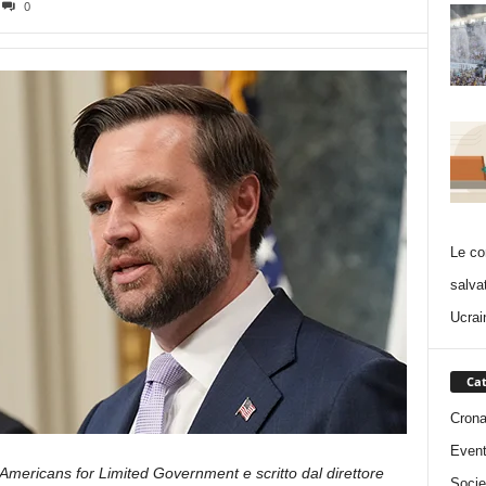
0
Le co
salva
Ucrai
Cat
Cron
Event
Americans for Limited Government e scritto dal direttore
Socie