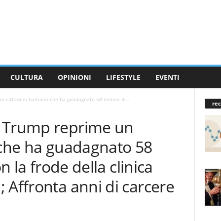
CULTURA
OPINIONI
LIFESTYLE
EVENTI
 cittadino haitiano che ha guadagnato 58 milioni di...
rec
e Trump reprime un
 che ha guadagnato 58
on la frode della clinica
 Affronta anni di carcere