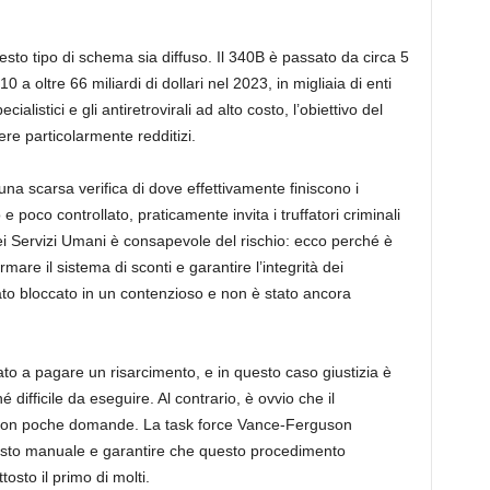
sto tipo di schema sia diffuso. Il 340B è passato da circa 5
010 a oltre 66 miliardi di dollari nel 2023, in migliaia di enti
ialistici e gli antiretrovirali ad alto costo, l’obiettivo del
ere particolarmente redditizi.
na scarsa verifica di dove effettivamente finiscono i
poco controllato, praticamente invita i truffatori criminali
dei Servizi Umani è consapevole del rischio: ecco perché è
are il sistema di sconti e garantire l’integrità dei
to bloccato in un contenzioso e non è stato ancora
o a pagare un risarcimento, e in questo caso giustizia è
 difficile da eseguire. Al contrario, è ovvio che il
con poche domande. La task force Vance-Ferguson
sto manuale e garantire che questo procedimento
tosto il primo di molti.