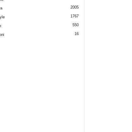
2005
ra
1767
yle
550
e
16
oni