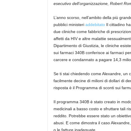
esecutivo dell’organizzazione, Robert Ro
L’anno scorso, nell’ambito della più grande
pubblici ministeri
addebitato
Il cittadino h
due cliniche come fabbriche di prescrizioni
affetti da HIV e altre malattie sessualmente
Dipartimento di Giustizia, le cliniche esist
sui farmaci 340B conferisce ai farmaci pe
carcere e condannato a pagare 14,3 milioni d
Se ti stai chiedendo come Alexandre, un cit
facilmente decine di milioni di dollari di d
risposta è il Programma di sconti sui farm
Il programma 340B è stato creato in modo 
medicinali a basso costo e sfruttare tali r
reddito. Potrebbe essere stato un obietti
abusi. E come dimostra il caso Alexandre, c
o le fatture inadeguate.