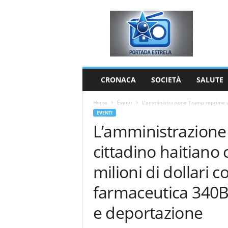
P
o
r
t
a
d
a
CRONACA
SOCIETÀ
SALUTE
E
s
Home
Eventi
L’amministrazione Trump reprime un
t
EVENTI
r
L’amministrazion
e
l
cittadino haitiano
a
milioni di dollari c
farmaceutica 340B;
e deportazione