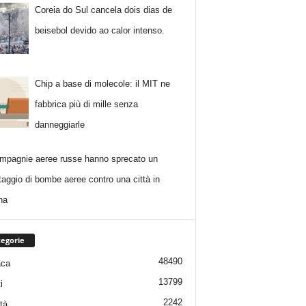
Coreia do Sul cancela dois dias de
beisebol devido ao calor intenso.
Chip a base di molecole: il MIT ne
fabbrica più di mille senza
danneggiarle
mpagnie aeree russe hanno sprecato un
taggio di bombe aeree contro una città in
na
egorie
48490
aca
13799
i
2242
tà