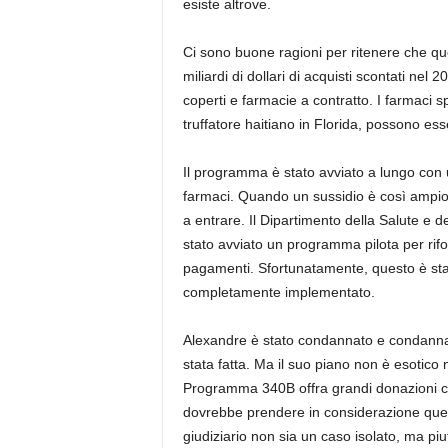
esiste altrove.
Ci sono buone ragioni per ritenere che que
miliardi di dollari di acquisti scontati nel 2
coperti e farmacie a contratto. I farmaci spec
truffatore haitiano in Florida, possono ess
Il programma è stato avviato a lungo con u
farmaci. Quando un sussidio è così ampio e 
a entrare. Il Dipartimento della Salute e 
stato avviato un programma pilota per riform
pagamenti. Sfortunatamente, questo è sta
completamente implementato.
Alexandre è stato condannato e condannat
stata fatta. Ma il suo piano non è esotico né
Programma 340B offra grandi donazioni 
dovrebbe prendere in considerazione que
giudiziario non sia un caso isolato, ma piut