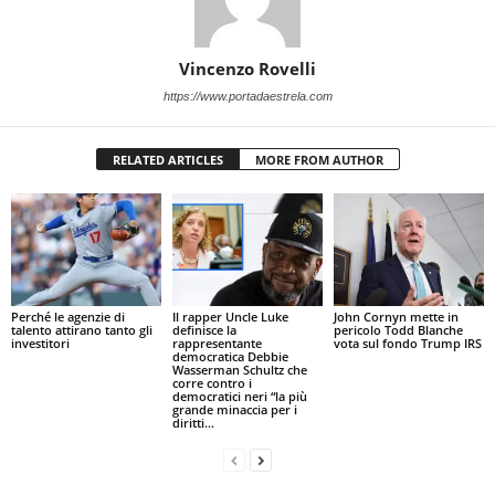
Vincenzo Rovelli
https://www.portadaestrela.com
RELATED ARTICLES
MORE FROM AUTHOR
Perché le agenzie di
Il rapper Uncle Luke
John Cornyn mette in
talento attirano tanto gli
definisce la
pericolo Todd Blanche
investitori
rappresentante
vota sul fondo Trump IRS
democratica Debbie
Wasserman Schultz che
corre contro i
democratici neri “la più
grande minaccia per i
diritti...