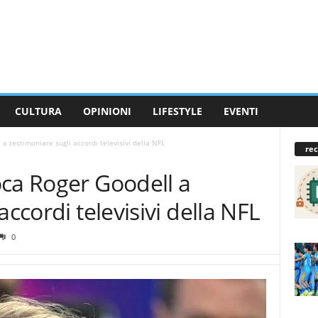
CULTURA
OPINIONI
LIFESTYLE
EVENTI
a testimoniare sugli accordi televisivi della NFL
rec
oca Roger Goodell a
accordi televisivi della NFL
0