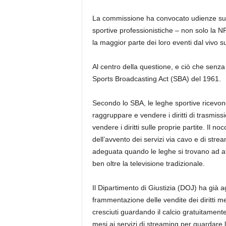
La commissione ha convocato udienze sull
sportive professionistiche – non solo la 
la maggior parte dei loro eventi dal vivo su
Al centro della questione, e ciò che senz
Sports Broadcasting Act (SBA) del 1961.
Secondo lo SBA, le leghe sportive ricevono
raggruppare e vendere i diritti di trasmiss
vendere i diritti sulle proprie partite. Il n
dell’avvento dei servizi via cavo e di str
adeguata quando le leghe si trovano ad af
ben oltre la televisione tradizionale.
Il Dipartimento di Giustizia (DOJ) ha già 
frammentazione delle vendite dei diritti m
cresciuti guardando il calcio gratuitament
mesi ai servizi di streaming per guardare l