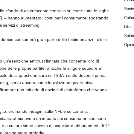
Socie
o sfondo di un crescente controllo su come tutte le leghe
Cultu
NFL – hanno aumentato i costi per i consumatori spostando
i servizi di streaming.
Lifest
Salut
a dubbio consumerà gran parte delle testimonianze, c’è lo
Opini
 un’esenzione antitrust limitata che consente loro di
ione delle proprie partite, anziché le singole squadre a
occiolo della questione sarà se l’SBA, scritto decenni prima
eaming, serva ancora come legislazione governativa
frontare una miriade di opzioni di piattaforma che vanno
agito, ordinando indagini sulla NFL e su come la
ediatici abbia avuto un impatto sui consumatori che sono
e e a cui ora viene chiesto di acquistare abbonamenti di 12
e loro squadre preferite.