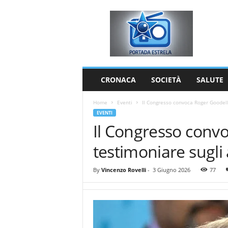
P
o
r
t
a
d
a
CRONACA
SOCIETÀ
SALUTE
E
s
Home
Eventi
Il Congresso convoca Roger Goodell 
t
EVENTI
r
Il Congresso conv
e
l
testimoniare sugli 
a
By
Vincenzo Rovelli
-
3 Giugno 2026
77