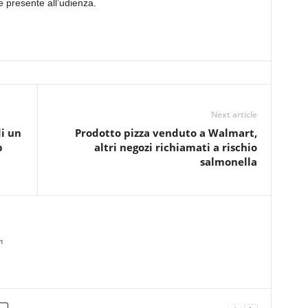
e presente all’udienza.
Next article
i un
Prodotto pizza venduto a Walmart,
p
altri negozi richiamati a rischio
salmonella
m