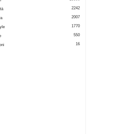
2242
tà
2007
ra
1770
yle
550
e
16
oni