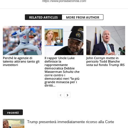
https://www.portadaestrela.com
RELATED ARTICLES
MORE FROM AUTHOR
Perché le agenzie di
Il rapper Uncle Luke
John Cornyn mette in
talento attirano tanto gli
definisce la
pericolo Todd Blanche
investitori
rappresentante
vota sul fondo Trump IRS
democratica Debbie
Wasserman Schultz che
corre contro i
democratici neri “la più
grande minaccia per i
diritti...
recenti
Trump presenterà immediatamente ricorso alla Corte