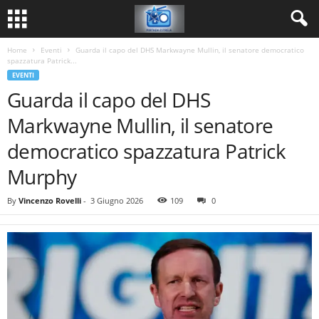
Home
Eventi
Guarda il capo del DHS Markwayne Mullin, il senatore democratico
spazzatura Patrick...
EVENTI
Guarda il capo del DHS
Markwayne Mullin, il senatore
democratico spazzatura Patrick
Murphy
By
Vincenzo Rovelli
-
3 Giugno 2026
109
0