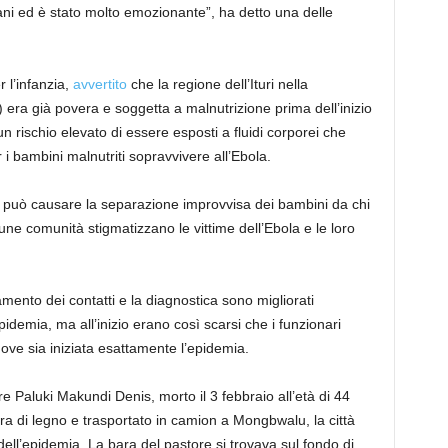
i ed è stato molto emozionante”, ha detto una delle
 l’infanzia,
avvertito
che la regione dell’Ituri nella
ra già povera e soggetta a malnutrizione prima dell’inizio
n rischio elevato di essere esposti a fluidi corporei che
r i bambini malnutriti sopravvivere all’Ebola.
può causare la separazione improvvisa dei bambini da chi
lcune comunità stigmatizzano le vittime dell’Ebola e le loro
amento dei contatti e la diagnostica sono migliorati
pidemia, ma all’inizio erano così scarsi che i funzionari
ove sia iniziata esattamente l’epidemia.
re Paluki Makundi Denis, morto il 3 febbraio all’età di 44
ra di legno e trasportato in camion a Mongbwalu, la città
ll’epidemia. La bara del pastore si trovava sul fondo di