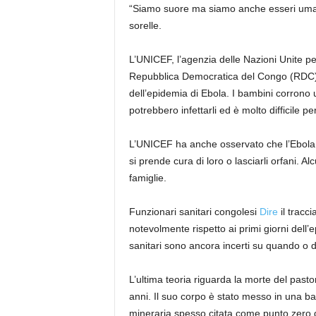
“Siamo suore ma siamo anche esseri uman
sorelle.
L’UNICEF, l’agenzia delle Nazioni Unite per
Repubblica Democratica del Congo (RDC) e
dell’epidemia di Ebola. I bambini corrono u
potrebbero infettarli ed è molto difficile pe
L’UNICEF ha anche osservato che l’Ebola 
si prende cura di loro o lasciarli orfani. A
famiglie.
Funzionari sanitari congolesi
Dire
il tracci
notevolmente rispetto ai primi giorni dell’e
sanitari sono ancora incerti su quando o d
L’ultima teoria riguarda la morte del pasto
anni. Il suo corpo è stato messo in una ba
mineraria spesso citata come punto zero de