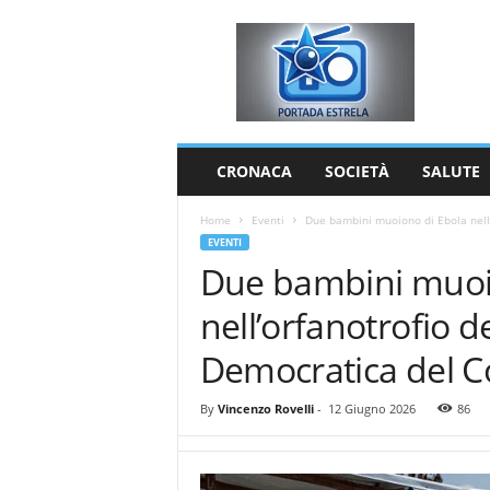
P
o
r
t
a
d
a
CRONACA
SOCIETÀ
SALUTE
E
s
Home
Eventi
Due bambini muoiono di Ebola nell
t
EVENTI
r
Due bambini muoi
e
l
nell’orfanotrofio d
a
Democratica del 
By
Vincenzo Rovelli
-
12 Giugno 2026
86