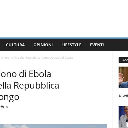
CULTURA
OPINIONI
LIFESTYLE
EVENTI
’orfanotrofio della Repubblica Democratica del Congo
rec
ono di Ebola
ella Repubblica
Congo
al Se
0