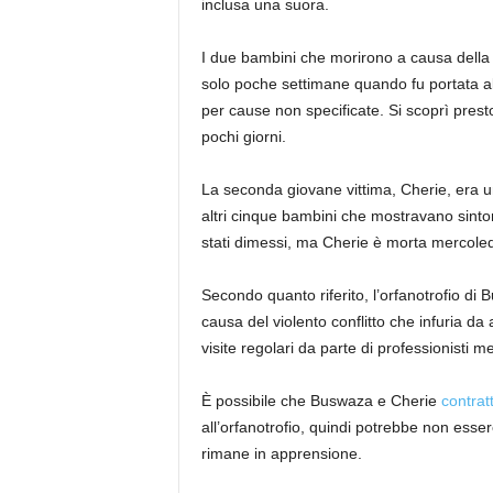
inclusa una suora.
I due bambini che morirono a causa dell
solo poche settimane quando fu portata all
per cause non specificate. Si scoprì prest
pochi giorni.
La seconda giovane vittima, Cherie, era un
altri cinque bambini che mostravano sintomi
stati dimessi, ma Cherie è morta mercoled
Secondo quanto riferito, l’orfanotrofio di B
causa del violento conflitto che infuria da
visite regolari da parte di professionisti m
È possibile che Buswaza e Cherie
contrat
all’orfanotrofio, quindi potrebbe non esse
rimane in apprensione.