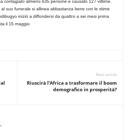
 ha contagiato almeno 635 persone e causato 127 vittime.
 al suo funerale si allinea abbastanza bene con le stime
dibugyo iniziò a diffondersi da quattro a sei mesi prima
ta il 15 maggio.
Next article
ial
Riuscirà l’Africa a trasformare il boom
e
demografico in prosperità?
m