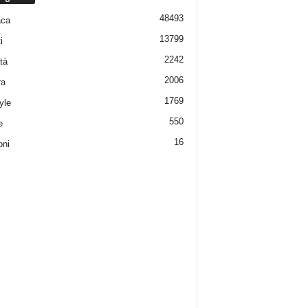
48493
aca
13799
i
2242
tà
2006
ra
1769
yle
550
e
16
oni