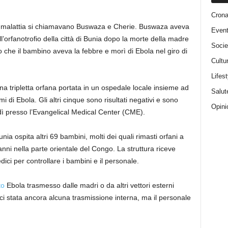
Cron
a malattia si chiamavano Buswaza e Cherie. Buswaza aveva
Event
’orfanotrofio della città di Bunia dopo la morte della madre
Socie
o che il bambino aveva la febbre e morì di Ebola nel giro di
Cultu
Lifest
a tripletta orfana portata in un ospedale locale insieme ad
Salut
 di Ebola. Gli altri cinque sono risultati negativi e sono
Opini
ì presso l’Evangelical Medical Center (CME).
unia ospita altri 69 bambini, molti dei quali rimasti orfani a
 anni nella parte orientale del Congo. La struttura riceve
edici per controllare i bambini e il personale.
to
Ebola trasmesso dalle madri o da altri vettori esterni
rci stata ancora alcuna trasmissione interna, ma il personale