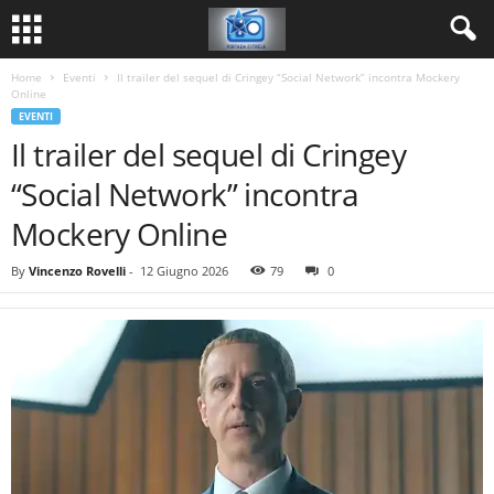
Home
Eventi
Il trailer del sequel di Cringey “Social Network” incontra Mockery
Online
EVENTI
Il trailer del sequel di Cringey
“Social Network” incontra
Mockery Online
By
Vincenzo Rovelli
-
12 Giugno 2026
79
0