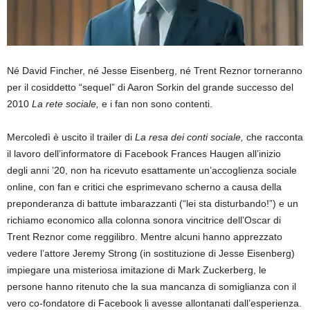
Né David Fincher, né Jesse Eisenberg, né Trent Reznor torneranno
per il cosiddetto “sequel” di Aaron Sorkin del grande successo del
2010
La rete sociale,
e i fan non sono contenti.
Mercoledì è uscito il trailer di
La resa dei conti sociale,
che racconta
il lavoro dell’informatore di Facebook Frances Haugen all’inizio
degli anni ’20, non ha ricevuto esattamente un’accoglienza sociale
online, con fan e critici che esprimevano scherno a causa della
preponderanza di battute imbarazzanti (“lei sta disturbando!”) e un
richiamo economico alla colonna sonora vincitrice dell’Oscar di
Trent Reznor come reggilibro. Mentre alcuni hanno apprezzato
vedere l’attore Jeremy Strong (in sostituzione di Jesse Eisenberg)
impiegare una misteriosa imitazione di Mark Zuckerberg, le
persone hanno ritenuto che la sua mancanza di somiglianza con il
vero co-fondatore di Facebook li avesse allontanati dall’esperienza.