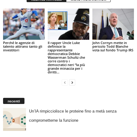
Perché le agenzie di
Il rapper Uncle Luke
John Cornyn mette in
talento attirano tanto gli
definisce la
pericolo Todd Blanche
investitori
rappresentante
vota sul fondo Trump IRS
democratica Debbie
Wasserman Schultz che
corre contro i
democratici neri “la più
grande minaccia per i
diritti...
recenti
Un’IA rimpicciolisce le proteine fino a metà senza
comprometterne la funzione