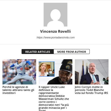
Vincenzo Rovelli
https://www.portadaestrela.com
RELATED ARTICLES
MORE FROM AUTHOR
Perché le agenzie di
Il rapper Uncle Luke
John Cornyn mette in
talento attirano tanto gli
definisce la
pericolo Todd Blanche
investitori
rappresentante
vota sul fondo Trump IRS
democratica Debbie
Wasserman Schultz che
corre contro i
democratici neri “la più
grande minaccia per i
diritti...