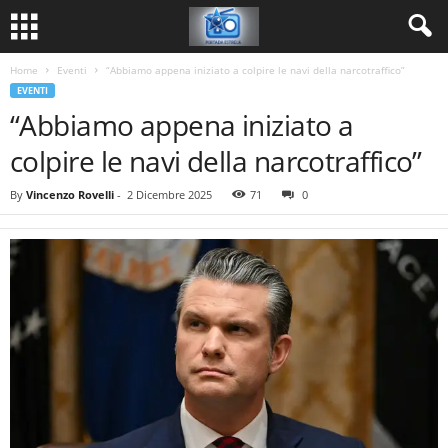
Home
Eventi
“Abbiamo appena iniziato a colpire le navi della narcotraffico”
EVENTI
“Abbiamo appena iniziato a
colpire le navi della narcotraffico”
By
Vincenzo Rovelli
-
2 Dicembre 2025
71
0