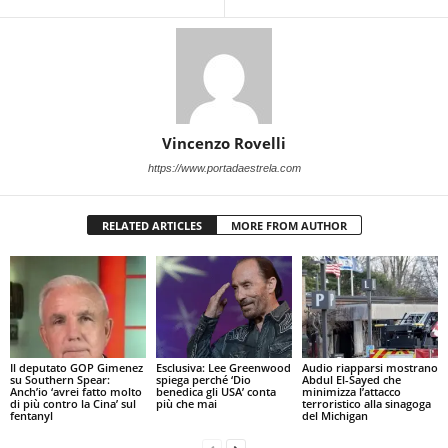
Vincenzo Rovelli
https://www.portadaestrela.com
RELATED ARTICLES
MORE FROM AUTHOR
Il deputato GOP Gimenez
Esclusiva: Lee Greenwood
Audio riapparsi mostrano
su Southern Spear:
spiega perché ‘Dio
Abdul El-Sayed che
Anch’io ‘avrei fatto molto
benedica gli USA’ conta
minimizza l’attacco
di più contro la Cina’ sul
più che mai
terroristico alla sinagoga
fentanyl
del Michigan