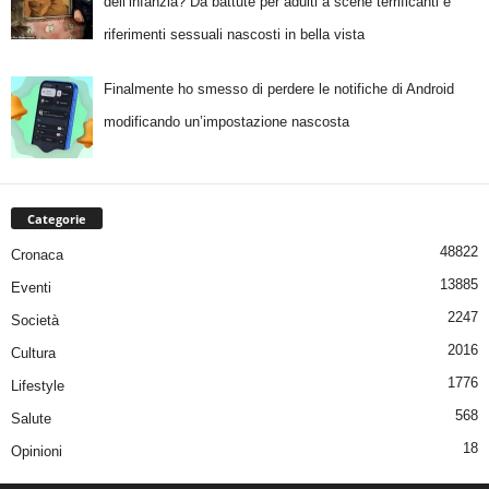
dell’infanzia? Da battute per adulti a scene terrificanti e
riferimenti sessuali nascosti in bella vista
Finalmente ho smesso di perdere le notifiche di Android
modificando un’impostazione nascosta
Categorie
48822
Cronaca
13885
Eventi
2247
Società
2016
Cultura
1776
Lifestyle
568
Salute
18
Opinioni