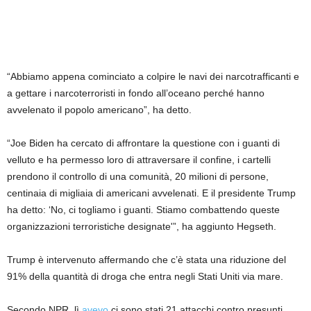
“Abbiamo appena cominciato a colpire le navi dei narcotrafficanti e
a gettare i narcoterroristi in fondo all’oceano perché hanno
avvelenato il popolo americano”, ha detto.
“Joe Biden ha cercato di affrontare la questione con i guanti di
velluto e ha permesso loro di attraversare il confine, i cartelli
prendono il controllo di una comunità, 20 milioni di persone,
centinaia di migliaia di americani avvelenati. E il presidente Trump
ha detto: ‘No, ci togliamo i guanti. Stiamo combattendo queste
organizzazioni terroristiche designate'”, ha aggiunto Hegseth.
Trump è intervenuto affermando che c’è stata una riduzione del
91% della quantità di droga che entra negli Stati Uniti via mare.
Secondo NPR, lì
avevo
ci sono stati 21 attacchi contro presunti