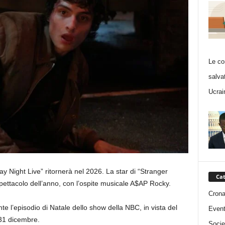
Le co
salva
Ucrai
 Night Live” ritornerà nel 2026. La star di “Stranger
Cat
pettacolo dell’anno, con l’ospite musicale A$AP Rocky.
Cron
te l’episodio di Natale dello show della NBC, in vista del
Event
 31 dicembre.
Socie