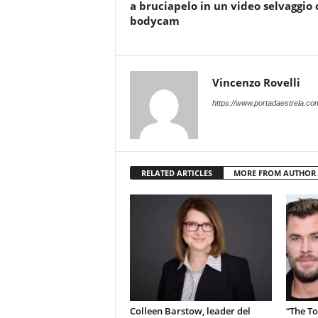
a bruciapelo in un video selvaggio 
bodycam
Vincenzo Rovelli
https://www.portadaestrela.co
RELATED ARTICLES
MORE FROM AUTHOR
Colleen Barstow, leader del
“The T