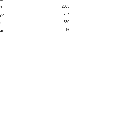
2005
ra
1767
yle
550
e
16
oni