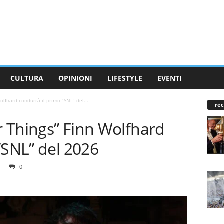
CULTURA
OPINIONI
LIFESTYLE
EVENTI
olfhard condurrà il primo “SNL” del...
rec
er Things” Finn Wolfhard
“SNL” del 2026
0