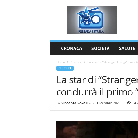
P
o
r
t
a
d
a
CRONACA
SOCIETÀ
SALUTE
E
s
Home
Cultura
La star di “Stranger Things” Finn W
t
CULTURA
r
La star di “Strang
e
l
condurrà il primo 
a
By
Vincenzo Rovelli
-
21 Dicembre 2025
145