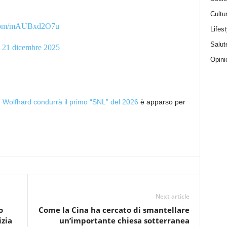
Cultu
r.com/mAUBxd2O7u
Lifest
Salut
)
21 dicembre 2025
Opini
n Wolfhard condurrà il primo “SNL” del 2026
è apparso per
Next article
o
Come la Cina ha cercato di smantellare
izia
un’importante chiesa sotterranea