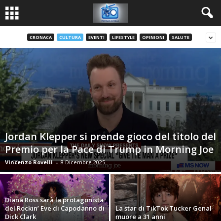
CRONACA
CULTURA
EVENTI
LIFESTYLE
OPINIONI
SALUTE
Jordan Klepper si prende gioco del titolo del
Premio per la Pace di Trump in Morning Joe
Vincenzo Rovelli
-
8 Dicembre 2025
Diana Ross sarà la protagonista
del Rockin’ Eve di Capodanno di
La star di TikTok Tucker Genal
Dick Clark
muore a 31 anni