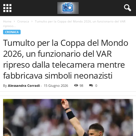
Home
Cronaca
Tumulto per la Coppa del Mondo 2026, un funzionario del VAR
ripreso...
CRONACA
Tumulto per la Coppa del Mondo
2026, un funzionario del VAR
ripreso dalla telecamera mentre
fabbricava simboli neonazisti
By
Alessandra Corradi
-
15 Giugno 2026
98
0