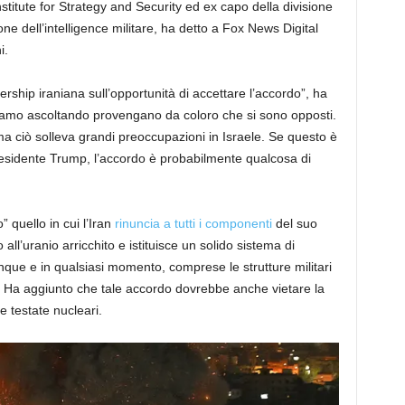
titute for Strategy and Security ed ex capo della divisione
ione dell’intelligence militare, ha detto a Fox News Digital
i.
adership iraniana sull’opportunità di accettare l’accordo”, ha
tiamo ascoltando provengano da coloro che si sono opposti.
a ciò solleva grandi preoccupazioni in Israele. Se questo è
 presidente Trump, l’accordo è probabilmente qualcosa di
 quello in cui l’Iran
rinuncia a tutti i componenti
del suo
l’uranio arricchito e istituisce un solido sistema di
que e in qualsiasi momento, comprese le strutture militari
i. Ha aggiunto che tale accordo dovrebbe anche vietare la
e testate nucleari.