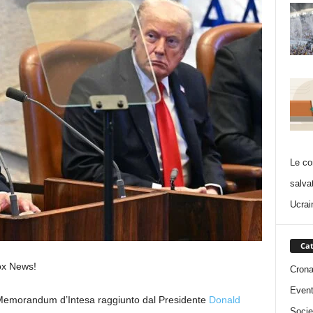
Le co
salva
Ucrai
Cat
Fox News!
Cron
Event
l Memorandum d’Intesa raggiunto dal Presidente
Donald
Socie