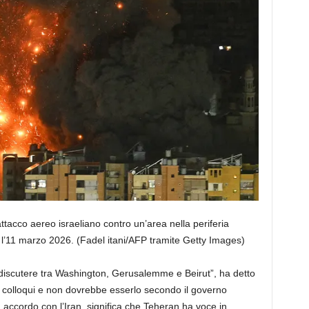
attacco aereo israeliano contro un’area nella periferia
e l’11 marzo 2026.
(Fadel itani/AFP tramite Getty Images)
 discutere tra Washington, Gerusalemme e Beirut”, ha detto
i colloqui e non dovrebbe esserlo secondo il governo
n accordo con l’Iran, significa che Teheran ha voce in