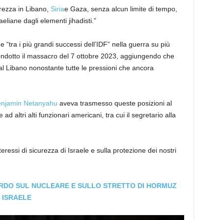
urezza in Libano,
Siria
e Gaza, senza alcun limite di tempo,
eliane dagli elementi jihadisti.”
 “tra i più grandi successi dell’IDF” nella guerra su più
ndotto il massacro del 7 ottobre 2023, aggiungendo che
 dal Libano nonostante tutte le pressioni che ancora
njamin Netanyahu
aveva trasmesso queste posizioni al
d altri alti funzionari americani, tra cui il segretario alla
ssi di sicurezza di Israele e sulla protezione dei nostri
CORDO SUL NUCLEARE E SULLO STRETTO DI HORMUZ
 ISRAELE