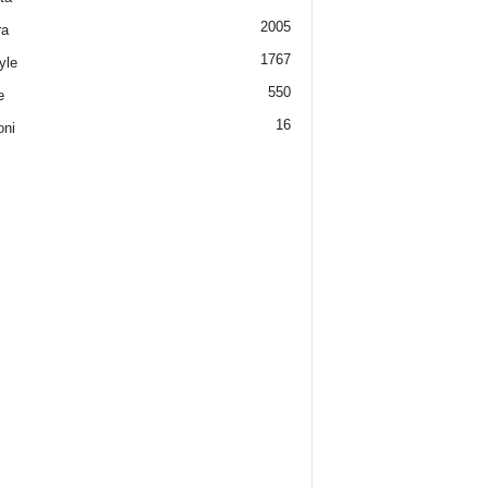
2005
ra
1767
yle
550
e
16
oni