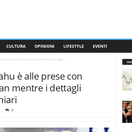
CULTURA
OPINIONI
LIFESTYLE
EVENTI
se con l’accordo Trump-Iran mentre i dettagli...
rec
yahu è alle prese con
an mentre i dettagli
iari
0