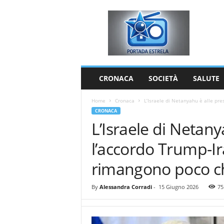
P
o
r
t
a
d
a
CRONACA
SOCIETÀ
SALUTE
E
s
Home
Cronaca
L’Israele di Netanyahu è alle pre
t
CRONACA
r
L’Israele di Netan
e
l
l’accordo Trump-Ir
a
rimangono poco ch
By
Alessandra Corradi
-
15 Giugno 2026
75