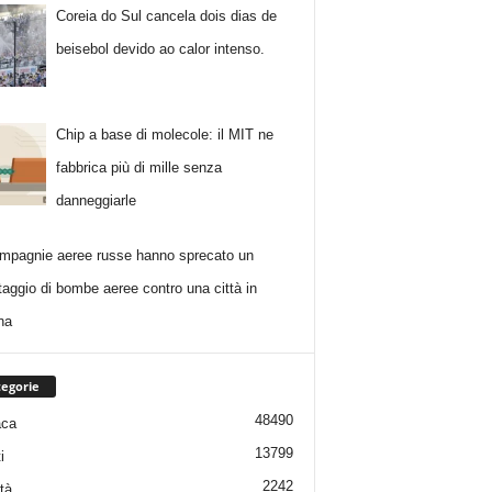
Coreia do Sul cancela dois dias de
beisebol devido ao calor intenso.
Chip a base di molecole: il MIT ne
fabbrica più di mille senza
danneggiarle
mpagnie aeree russe hanno sprecato un
taggio di bombe aeree contro una città in
na
egorie
48490
aca
13799
i
2242
tà