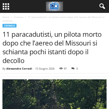
Home
Cronaca
11 paracadutisti, un pilota morto dopo che l’aereo del Missouri si
schianta...
CRONACA
11 paracadutisti, un pilota morto
dopo che l’aereo del Missouri si
schianta pochi istanti dopo il
decollo
By
Alessandra Corradi
-
15 Giugno 2026
97
0