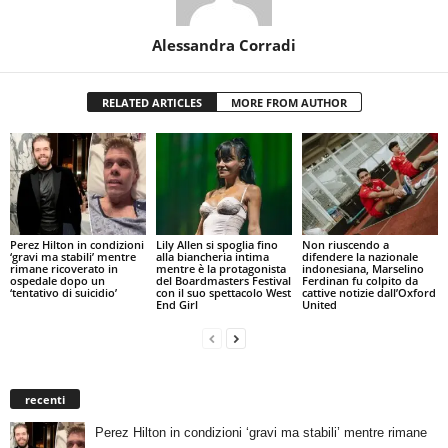
Alessandra Corradi
RELATED ARTICLES
MORE FROM AUTHOR
Perez Hilton in condizioni
Lily Allen si spoglia fino
Non riuscendo a
‘gravi ma stabili’ mentre
alla biancheria intima
difendere la nazionale
rimane ricoverato in
mentre è la protagonista
indonesiana, Marselino
ospedale dopo un
del Boardmasters Festival
Ferdinan fu colpito da
‘tentativo di suicidio’
con il suo spettacolo West
cattive notizie dall’Oxford
End Girl
United
recenti
Perez Hilton in condizioni ‘gravi ma stabili’ mentre rimane