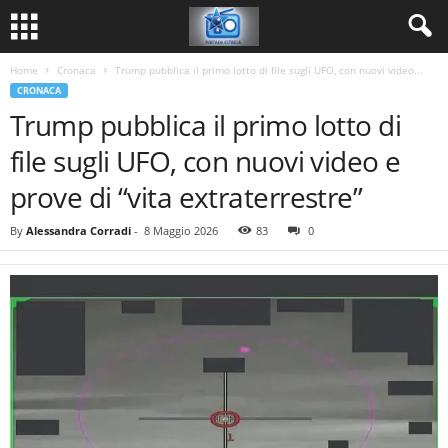
Home
Cronaca
Trump pubblica il primo lotto di file sugli UFO, con nuovi video...
CRONACA
Trump pubblica il primo lotto di
file sugli UFO, con nuovi video e
prove di “vita extraterrestre”
By
Alessandra Corradi
-
8 Maggio 2026
83
0