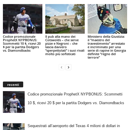
Codice promozionale
Il pub alla mano dei
Ministero della Giustizia:
ProphetX NYPBONUS:
Cotswolds – che serve
il “maestro del
Scommetti 10 $, ricevi 20
pizze e Negroni – che
travestimento” arrestato
$ per la partita Dodgers
lascia davvero
e incriminato per una
vs. Diamondbacks
“sperpettolati” i suoi rivali
serie di rapine in Georgia
molto più sofisticati
definite “regno del
terrore”
recenti
Codice promozionale ProphetX NYPBONUS: Scommetti
10 $, ricevi 20 $ per la partita Dodgers vs. Diamondbacks
Sequestrati all’aeroporto del Texas 4 milioni di dollari in