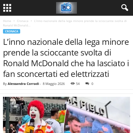
Home
Cronaca
L’inno nazionale della lega minore prende la scioccante svolta di
Ronald McDonald...
CRONACA
L’inno nazionale della lega minore
prende la scioccante svolta di
Ronald McDonald che ha lasciato i
fan sconcertati ed elettrizzati
By
Alessandra Corradi
-
8 Maggio 2026
54
0