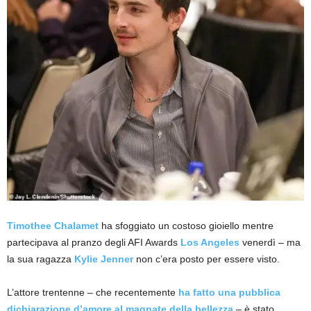
Timothee Chalamet
ha sfoggiato un costoso gioiello mentre
partecipava al pranzo degli AFI Awards
Los Angeles
venerdì – ma
la sua ragazza
Kylie Jenner
non c’era posto per essere visto.
L’attore trentenne – che recentemente
ha fatto una pubblica
dichiarazione d’amore al magnate della bellezza
– è stato