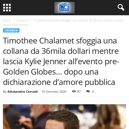
Home
Cronaca
Timothee Chalamet sfoggia una collana da 36mila dollari mentre
lascia Kylie Jenner...
CRONACA
Timothee Chalamet sfoggia una
collana da 36mila dollari mentre
lascia Kylie Jenner all’evento pre-
Golden Globes… dopo una
dichiarazione d’amore pubblica
By
Alessandra Corradi
-
10 Gennaio 2026
87
0