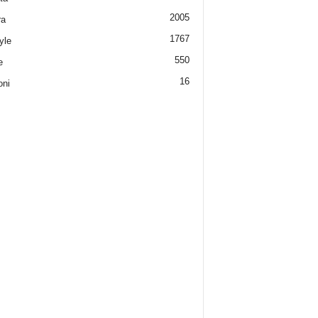
2005
ra
1767
yle
550
e
16
oni