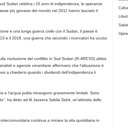
l Sud Sudan celebra i 15 anni di indipendenza, le speranze
Cultu
ese più giovane del mondo nel 2011 hanno lasciato il
Lifest
Salut
ione e una lunga guerra civile con il Sudan, il paese è
Opini
 2013 e il 2018, una guerra che secondo i ricercatori ha ucciso
ulla risoluzione del conflitto in Sud Sudan (R-ARCSS) abbia
 analisti e agenzie umanitarie affermano che l’attuazione è
nesi a chiedersi quando i dividendi dell’indipendenza li
aria e l’acqua pulita rimangono gravemente limitati. Sono
tto”, ha detto ad Al Jazeera Sabila Sebit, un’attivista dello
 intercomunitaria continua a minare la vita quotidiana in