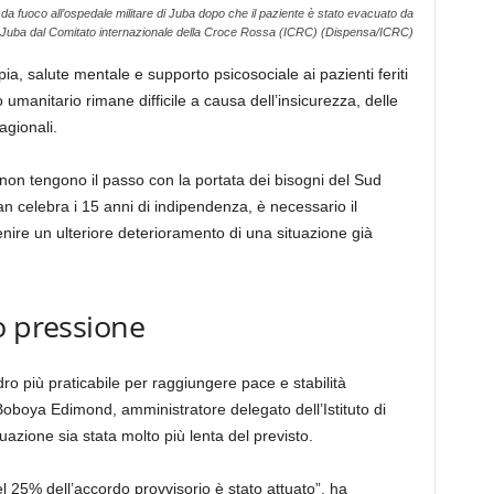
 da fuoco all’ospedale militare di Juba dopo che il paziente è stato evacuato da
 Juba dal Comitato internazionale della Croce Rossa (ICRC) (Dispensa/ICRC)
pia, salute mentale e supporto psicosociale ai pazienti feriti
manitario rimane difficile a causa dell’insicurezza, delle
agionali.
non tengono il passo con la portata dei bisogni del Sud
n celebra i 15 anni di indipendenza, è necessario il
nire un ulteriore deterioramento di una situazione già
o pressione
ro più praticabile per raggiungere pace e stabilità
oboya Edimond, amministratore delegato dell’Istituto di
ttuazione sia stata molto più lenta del previsto.
 25% dell’accordo provvisorio è stato attuato”, ha