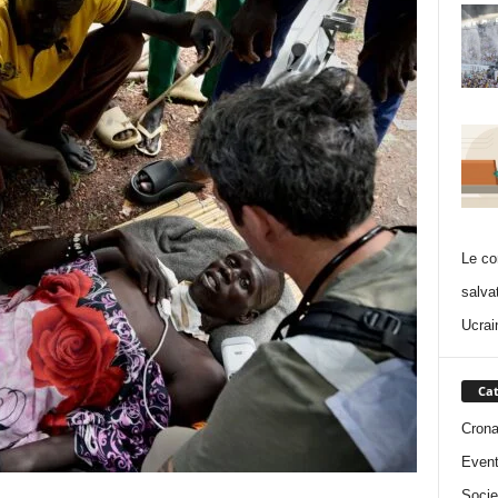
Le co
salva
Ucrai
Cat
Cron
Event
Socie