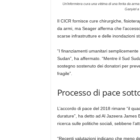
Un’infermiera cura una vittima di una ferita da arma
Ganyiel a
Il CICR fornisce cure chirurgiche, fisiotera
da armi, ma Seager afferma che l’accesso u
scarse infrastrutture e delle inondazioni st
“I finanziamenti umanitari semplicemente 
Sudan”, ha affermato. “Mentre il Sud Suda
sostegno sostenuto dei donatori per preve
fragile”.
Processo di pace sott
L’accordo di pace del 2018 rimane “il quad
durature”, ha detto ad Al Jazeera James B
ricerca sulle politiche sociali, sebbene l’a
“Recenti valutazioni indicano che meno del