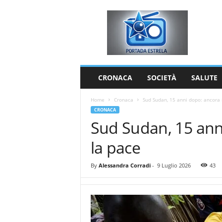
P
o
r
t
a
d
a
CRONACA
SOCIETÀ
SALUTE
E
s
Home
Cronaca
Sud Sudan, 15 anni dopo: ancora i
t
CRONACA
r
Sud Sudan, 15 anni
e
l
la pace
a
By
Alessandra Corradi
-
9 Luglio 2026
43