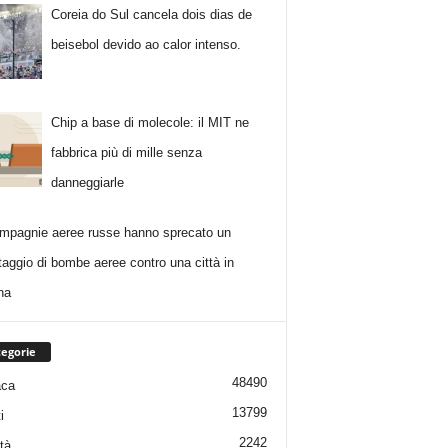
Coreia do Sul cancela dois dias de
beisebol devido ao calor intenso.
Chip a base di molecole: il MIT ne
fabbrica più di mille senza
danneggiarle
mpagnie aeree russe hanno sprecato un
taggio di bombe aeree contro una città in
na
egorie
48490
aca
13799
i
2242
tà