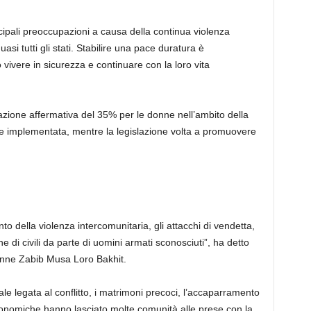
cipali preoccupazioni a causa della continua violenza
si tutti gli stati. Stabilire una pace duratura è
vivere in sicurezza e continuare con la loro vita
azione affermativa del 35% per le donne nell’ambito della
implementata, mentre la legislazione volta a promuovere
o della violenza intercomunitaria, gli attacchi di vendetta,
e di civili da parte di uomini armati sconosciuti”, ha detto
e donne Zabib Musa Loro Bakhit.
le legata al conflitto, i matrimoni precoci, l’accaparramento
 economiche hanno lasciato molte comunità alle prese con la