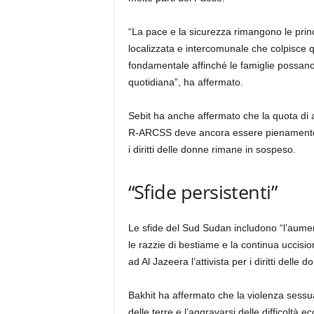
“La pace e la sicurezza rimangono le prin
localizzata e intercomunale che colpisce qua
fondamentale affinché le famiglie possano 
quotidiana”, ha affermato.
Sebit ha anche affermato che la quota di 
R-ARCSS deve ancora essere pienamente 
i diritti delle donne rimane in sospeso.
“Sfide persistenti”
Le sfide del Sud Sudan includono “l’aument
le razzie di bestiame e la continua uccision
ad Al Jazeera l’attivista per i diritti dell
Bakhit ha affermato che la violenza sessua
delle terre e l’aggravarsi delle difficoltà