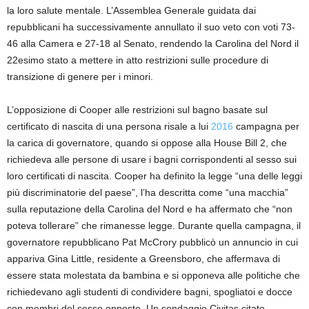
la loro salute mentale. L’Assemblea Generale guidata dai
repubblicani ha successivamente annullato il suo veto con voti 73-
46 alla Camera e 27-18 al Senato, rendendo la Carolina del Nord il
22esimo stato a mettere in atto restrizioni sulle procedure di
transizione di genere per i minori.
L’opposizione di Cooper alle restrizioni sul bagno basate sul
certificato di nascita di una persona risale a lui
2016
campagna per
la carica di governatore, quando si oppose alla House Bill 2, che
richiedeva alle persone di usare i bagni corrispondenti al sesso sui
loro certificati di nascita. Cooper ha definito la legge “una delle leggi
più discriminatorie del paese”, l’ha descritta come “una macchia”
sulla reputazione della Carolina del Nord e ha affermato che “non
poteva tollerare” che rimanesse legge. Durante quella campagna, il
governatore repubblicano Pat McCrory pubblicò un annuncio in cui
appariva Gina Little, residente a Greensboro, che affermava di
essere stata molestata da bambina e si opponeva alle politiche che
richiedevano agli studenti di condividere bagni, spogliatoi e docce
con membri del sesso opposto. Un sondaggio Civitas citato