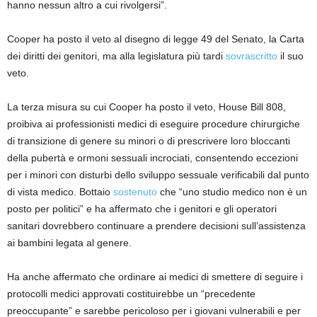
hanno nessun altro a cui rivolgersi”.
Cooper ha posto il veto al disegno di legge 49 del Senato, la Carta
dei diritti dei genitori, ma alla legislatura più tardi
sovrascritto
il suo
veto.
La terza misura su cui Cooper ha posto il veto, House Bill 808,
proibiva ai professionisti medici di eseguire procedure chirurgiche
di transizione di genere su minori o di prescrivere loro bloccanti
della pubertà e ormoni sessuali incrociati, consentendo eccezioni
per i minori con disturbi dello sviluppo sessuale verificabili dal punto
di vista medico. Bottaio
sostenuto
che “uno studio medico non è un
posto per politici” e ha affermato che i genitori e gli operatori
sanitari dovrebbero continuare a prendere decisioni sull’assistenza
ai bambini legata al genere.
Ha anche affermato che ordinare ai medici di smettere di seguire i
protocolli medici approvati costituirebbe un “precedente
preoccupante” e sarebbe pericoloso per i giovani vulnerabili e per