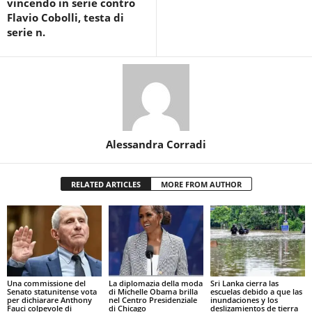
vincendo in serie contro
Flavio Cobolli, testa di
serie n.
Alessandra Corradi
RELATED ARTICLES
MORE FROM AUTHOR
Una commissione del
La diplomazia della moda
Sri Lanka cierra las
Senato statunitense vota
di Michelle Obama brilla
escuelas debido a que las
per dichiarare Anthony
nel Centro Presidenziale
inundaciones y los
Fauci colpevole di
di Chicago
deslizamientos de tierra