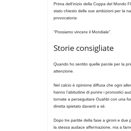
Prima dell’inizio della Coppa del Mondo 
stato chiesto delle sue ambizioni per la na
provocatoria:
“Possiamo vincere il Mondiale”.
Storie consigliate
elenco
fine
Quando ho sentito quelle parole per la pr
di
dell’elenco
attenzione.
4
elementi
Nel calcio è opinione diffusa che ogni alle
hanno l’abitudine di punire i pronostici au
tornate a perseguitare Ouahbi con una for
diretta spietato davanti a sé.
Dopo tre partite della fase a gironi e due p
la stessa audace affermazione, ma a farn