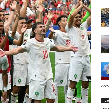
video 
Cat
Cron