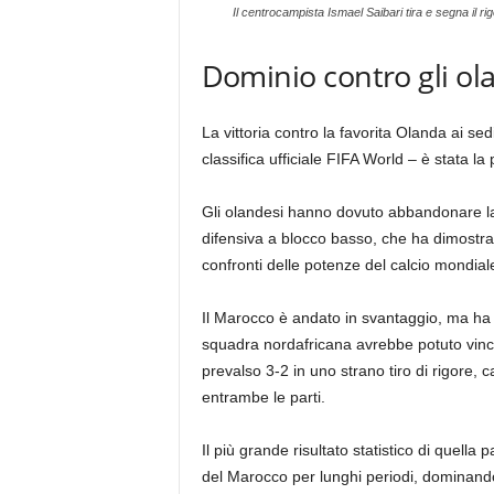
Il centrocampista Ismael Saibari tira e segna il r
Dominio contro gli ol
La vittoria contro la favorita Olanda ai se
classifica ufficiale FIFA World – è stata la 
Gli olandesi hanno dovuto abbandonare la l
difensiva a blocco basso, che ha dimostrat
confronti delle potenze del calcio mondial
Il Marocco è andato in svantaggio, ma ha 
squadra nordafricana avrebbe potuto vinc
prevalso 3-2 in uno strano tiro di rigore, c
entrambe le parti.
Il più grande risultato statistico di quella p
del Marocco per lunghi periodi, dominando