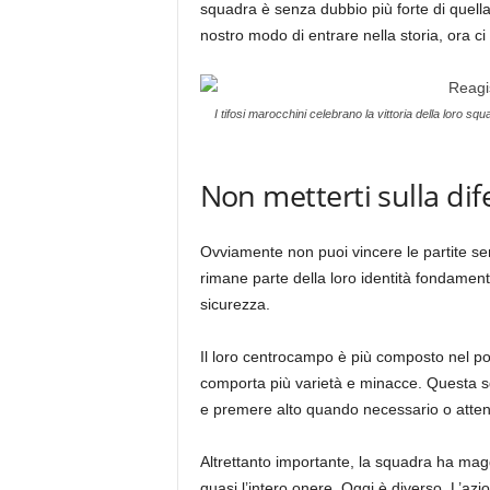
squadra è senza dubbio più forte di quella
nostro modo di entrare nella storia, ora ci
I tifosi marocchini celebrano la vittoria della loro sq
Non metterti sulla dif
Ovviamente non puoi vincere le partite sen
rimane parte della loro identità fondament
sicurezza.
Il loro centrocampo è più composto nel pos
comporta più varietà e minacce. Questa sq
e premere alto quando necessario o atten
Altrettanto importante, la squadra ha maggi
quasi l’intero onere. Oggi è diverso. L’azi