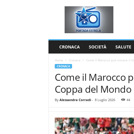
P
o
r
t
a
d
a
CRONACA
SOCIETÀ
SALUTE
E
s
Home
Cronaca
Come il Marocco può vincere il ti
t
CRONACA
r
Come il Marocco può
e
l
Coppa del Mondo 
a
By
Alessandra Corradi
-
8 Luglio 2026
44