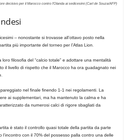
igore decisivo per il Marocco contro l’Olanda ai sedicesimi (Carl de Souza/AFP)
andesi
dicesimi – nonostante si trovasse all’ottavo posto nella
partita più importante del torneo per l’Atlas Lion.
oro filosofia del “calcio totale” e adottare una mentalità
o il livello di rispetto che il Marocco ha ora guadagnato nei
e.
pareggiato nel finale finendo 1-1 nei regolamenti. La
ere ai supplementari, ma ha mantenuto la calma e ha
aratterizzato da numerosi calci di rigore sbagliati da
artita è stato il controllo quasi totale della partita da parte
 l’incontro con il 70% del possesso palla contro una delle