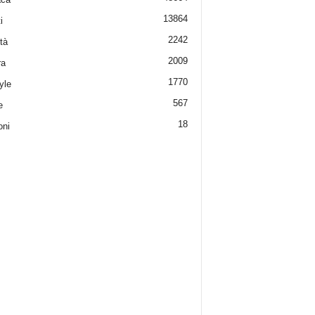
13864
i
2242
tà
2009
ra
1770
yle
567
e
18
oni