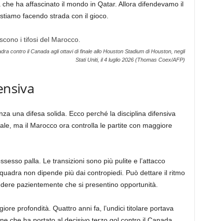
 che ha affascinato il mondo in Qatar. Allora difendevamo il
 stiamo facendo strada con il gioco.
uadra contro il Canada agli ottavi di finale allo Houston Stadium di Houston, negli
Stati Uniti, il 4 luglio 2026 (Thomas Coex/AFP)
ensiva
za una difesa solida. Ecco perché la disciplina difensiva
ale, ma il Marocco ora controlla le partite con maggiore
sesso palla. Le transizioni sono più pulite e l’attacco
uadra non dipende più dai contropiedi. Può dettare il ritmo
dere pazientemente che si presentino opportunità.
ore profondità. Quattro anni fa, l’undici titolare portava
one che ha portato al decisivo terzo gol contro il Canada