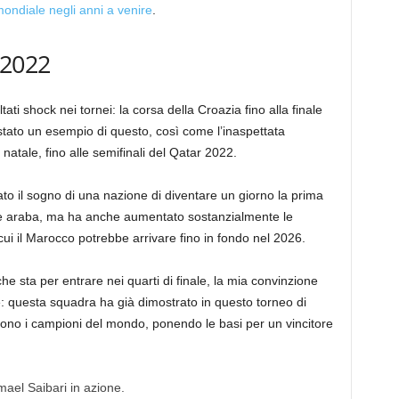
mondiale negli anni a venire
.
 2022
ltati shock nei tornei: la corsa della Croazia fino alla finale
tato un esempio di questo, così come l’inaspettata
atale, fino alle semifinali del Qatar 2022.
ato il sogno di una nazione di diventare un giorno la prima
 e araba, ma ha anche aumentato sostanzialmente le
cui il Marocco potrebbe arrivare fino in fondo nel 2026.
e sta per entrare nei quarti di finale, la mia convinzione
e: questa squadra ha già dimostrato in questo torneo di
cono i campioni del mondo, ponendo le basi per un vincitore