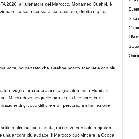
FIFA 2026, all’allenatore del Marocco, Mohamed Ouahbi, è
Event
zionale. La sua risposta è stata audace, diretta e quasi
Socie
Cultu
Lifest
Salut
Opini
ima volta, ho pensato che avrebbe potuto sceglierle con più
natore voglia far credere ai suoi giocatori, ma i Mondiali
daci. Mi chiedevo se quelle parole alla fine sarebbero
mazione di gruppo difficile e un percorso a eliminazione
artite a eliminazione diretta, mi ritrovo non solo a ripetere
e una ancora più audace: il Marocco può vincere la Coppa