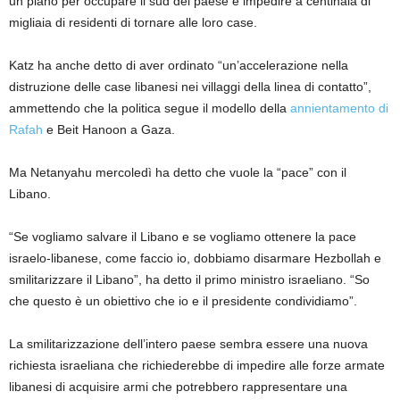
un piano per occupare il sud del paese e impedire a centinaia di
migliaia di residenti di tornare alle loro case.
Katz ha anche detto di aver ordinato “un’accelerazione nella
distruzione delle case libanesi nei villaggi della linea di contatto”,
ammettendo che la politica segue il modello della
annientamento di
Rafah
e Beit Hanoon a Gaza.
Ma Netanyahu mercoledì ha detto che vuole la “pace” con il
Libano.
“Se vogliamo salvare il Libano e se vogliamo ottenere la pace
israelo-libanese, come faccio io, dobbiamo disarmare Hezbollah e
smilitarizzare il Libano”, ha detto il primo ministro israeliano. “So
che questo è un obiettivo che io e il presidente condividiamo”.
La smilitarizzazione dell’intero paese sembra essere una nuova
richiesta israeliana che richiederebbe di impedire alle forze armate
libanesi di acquisire armi che potrebbero rappresentare una