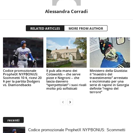
Alessandra Corradi
RELATED ARTICLES
MORE FROM AUTHOR
Codice promozionale
Il pub alla mano dei
Ministero della Giustizia:
ProphetX NYPBONUS:
Cotswolds – che serve
il “maestro del
Scommetti 10 $, ricevi 20
pizze e Negroni – che
travestimento” arrestato
$ per la partita Dodgers
lascia davvero
e incriminato per una
vs. Diamondbacks
“sperpettolati” i suoi rivali
serie di rapine in Georgia
molto più sofisticati
definite “regno del
terrore”
recenti
Codice promozionale ProphetX NYPBONUS: Scommetti