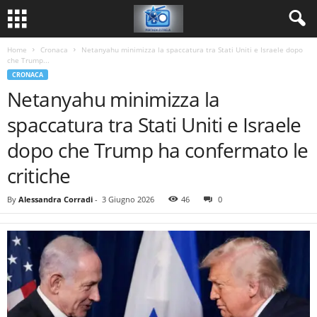
Home
Cronaca
Netanyahu minimizza la spaccatura tra Stati Uniti e Israele dopo
che Trump...
CRONACA
Netanyahu minimizza la
spaccatura tra Stati Uniti e Israele
dopo che Trump ha confermato le
critiche
By
Alessandra Corradi
-
3 Giugno 2026
46
0