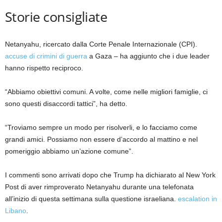
Storie consigliate
elenco
fine
Netanyahu, ricercato dalla Corte Penale Internazionale (CPI).
di
dell’elenco
accuse di crimini di guerra
a Gaza – ha aggiunto che i due leader
3
hanno rispetto reciproco.
elementi
“Abbiamo obiettivi comuni. A volte, come nelle migliori famiglie, ci
sono questi disaccordi tattici”, ha detto.
“Troviamo sempre un modo per risolverli, e lo facciamo come
grandi amici. Possiamo non essere d’accordo al mattino e nel
pomeriggio abbiamo un’azione comune”.
I commenti sono arrivati ​​dopo che Trump ha dichiarato al New York
Post di aver rimproverato Netanyahu durante una telefonata
all’inizio di questa settimana sulla questione israeliana.
escalation in
Libano
.