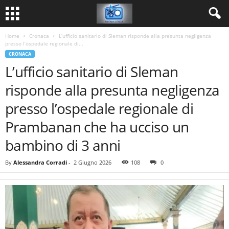
Home
Cronaca
L’ufficio sanitario di Sleman risponde alla presunta negligenza
presso l’ospedale regionale di...
CRONACA
L’ufficio sanitario di Sleman
risponde alla presunta negligenza
presso l’ospedale regionale di
Prambanan che ha ucciso un
bambino di 3 anni
By
Alessandra Corradi
-
2 Giugno 2026
108
0